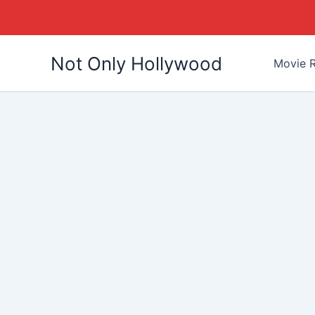
Skip
Not Only Hollywood
to
Movie R
content