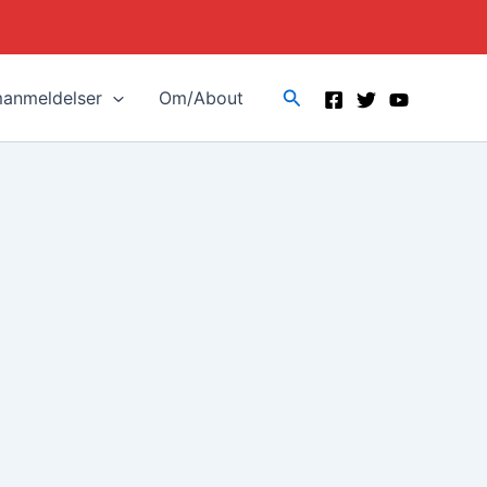
Search
manmeldelser
Om/About