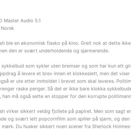
 Master Audio 5.1
 Norsk
h ble en økonomisk fiasko på kino. Greit nok at dette ikke
 men den er svært underholdende og sjarmerende.
tt sykkelbud som sykler uten bremser og som har kun ett gir
ppdrag å levere et brev innen et klokkeslett, men det viser
gså er ute etter innholdet i brevet som skal leveres. Politi
trenger raske penger. Så det er ikke bare klokka sykkelbud
 han må også sette en stopper for den korrupte politimann
h virker sikkert veldig fjollete på papiret. Men som sagt er
de og svært lett popcornfilm som spiller på sjarm, og den b
ig mørk. Du husker sikkert noen scener fra Sherlock Holmes-