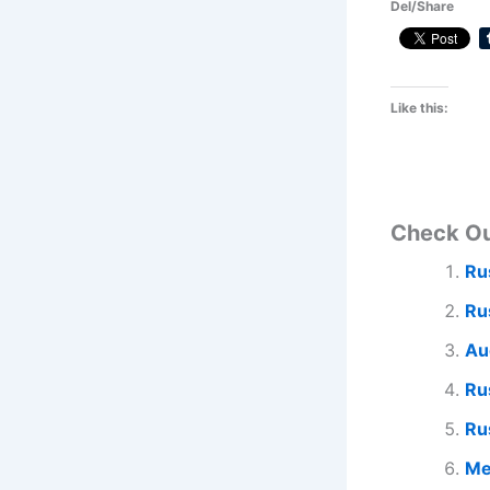
Del/Share
Like this:
Check O
Ru
Ru
Au
Ru
Ru
Me