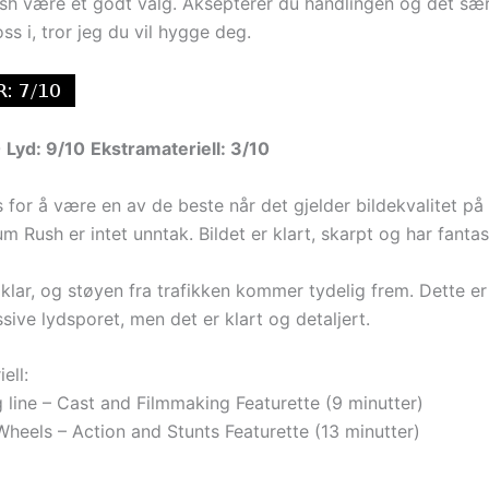
h være et godt valg. Aksepterer du handlingen og det sær
oss i, tror jeg du vil hygge deg.
0
Lyd: 9/10
Ekstramateriell: 3/10
 for å være en av de beste når det gjelder bildekvalitet på
m Rush er intet unntak. Bildet er klart, skarpt og har fantas
klar, og støyen fra trafikken kommer tydelig frem. Dette er
ive lydsporet, men det er klart og detaljert.
ell:
g line – Cast and Filmmaking Featurette (9 minutter)
Wheels – Action and Stunts Featurette (13 minutter)