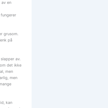
 av en
 fungerer
er grusom.
Tenk på
 slapper av.
 om det ikke
al, men
arlig, men
r mange
id, kan