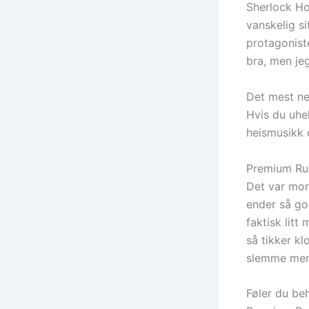
Sherlock Ho
vanskelig s
protagonist
bra, men je
Det mest ne
Hvis du uhel
heismusikk o
Premium Rus
Det var mor
ender så go
faktisk lit
så tikker k
slemme menn
Føler du be