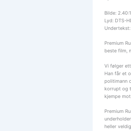
Bilde: 2.40:1
Lyd: DTS-HD
Undertekst:
Premium Rus
beste film,
Vi følger e
Han får et o
politimann o
korrupt og 
kjempe mot,
Premium Rus
underholden
heller veld