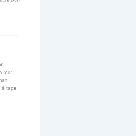
ar
en mer
 han
å å tape