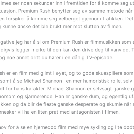
lmes ser noen sekunder inn i fremtiden for å komme seg ut
ituasjon. Premium Rush benytter seg av samme metode når
en forsøker å komme seg velberget gjennom trafikken. Det
g kunne ønske det ble brukt mer mot slutten av filmen.
gative jeg har å si om Premium Rush er filmmusikken som 
digvis legger merke til den kan den drive deg til vanvidd. 
g noe annet dritt du hører i en dårlig TV-episode.
h er en film med glimt i øyet, og to gode skuespillere som
somt å se Michael Shannon i en mer humoristisk rolle, selv
dt for hans karakter. Michael Shannon er selvsagt ganske g
t morsom og sjarmerende. Han er ganske dum, og egentlig uf
lokken og da blir de fleste ganske desperate og skumle nå
esker vil ha en liten prat med antagonisten i filmen.
hov for å se en hjernedød film med mye sykling og lite dødt