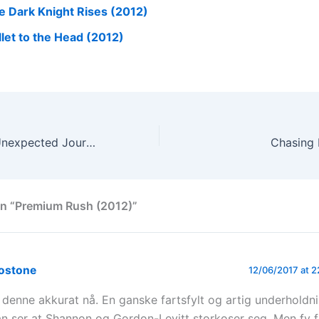
e Dark Knight Rises (2012)
llet to the Head (2012)
The Hobbit: An Unexpected Journey (2012)
Chasing 
on “Premium Rush (2012)”
ostone
12/06/2017 at 
 denne akkurat nå. En ganske fartsfylt og artig underholdni
n ser at Shannon og Gordon-Levitt storkoser seg. Men fy 