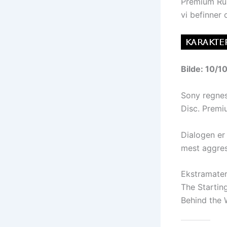
Premium Rus
vi befinner 
Bilde: 10/1
Sony regnes
Disc. Premiu
Dialogen er 
mest aggress
Ekstramateri
The Startin
Behind the 