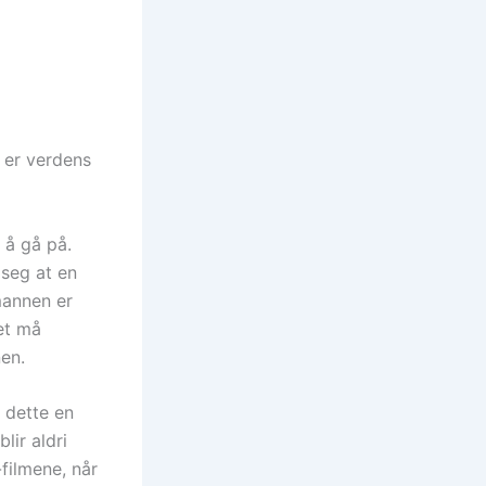
 er verdens
 å gå på.
 seg at en
mannen er
et må
en.
 dette en
lir aldri
filmene, når