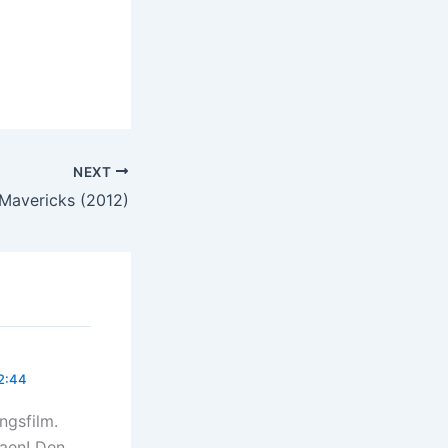
NEXT
Mavericks (2012)
22:44
ngsfilm.
faen! Den