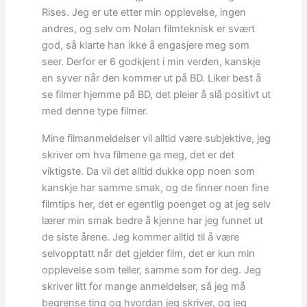
Rises. Jeg er ute etter min opplevelse, ingen
andres, og selv om Nolan filmteknisk er svært
god, så klarte han ikke å engasjere meg som
seer. Derfor er 6 godkjent i min verden, kanskje
en syver når den kommer ut på BD. Liker best å
se filmer hjemme på BD, det pleier å slå positivt ut
med denne type filmer.
Mine filmanmeldelser vil alltid være subjektive, jeg
skriver om hva filmene ga meg, det er det
viktigste. Da vil det alltid dukke opp noen som
kanskje har samme smak, og de finner noen fine
filmtips her, det er egentlig poenget og at jeg selv
lærer min smak bedre å kjenne har jeg funnet ut
de siste årene. Jeg kommer alltid til å være
selvopptatt når det gjelder film, det er kun min
opplevelse som teller, samme som for deg. Jeg
skriver litt for mange anmeldelser, så jeg må
begrense ting og hvordan jeg skriver, og jeg