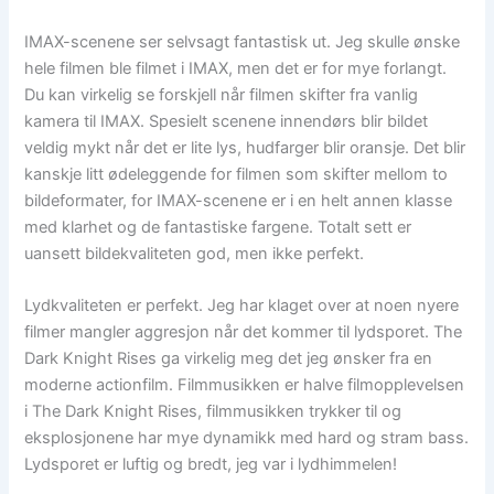
IMAX-scenene ser selvsagt fantastisk ut. Jeg skulle ønske
hele filmen ble filmet i IMAX, men det er for mye forlangt.
Du kan virkelig se forskjell når filmen skifter fra vanlig
kamera til IMAX. Spesielt scenene innendørs blir bildet
veldig mykt når det er lite lys, hudfarger blir oransje. Det blir
kanskje litt ødeleggende for filmen som skifter mellom to
bildeformater, for IMAX-scenene er i en helt annen klasse
med klarhet og de fantastiske fargene. Totalt sett er
uansett bildekvaliteten god, men ikke perfekt.
Lydkvaliteten er perfekt. Jeg har klaget over at noen nyere
filmer mangler aggresjon når det kommer til lydsporet. The
Dark Knight Rises ga virkelig meg det jeg ønsker fra en
moderne actionfilm. Filmmusikken er halve filmopplevelsen
i The Dark Knight Rises, filmmusikken trykker til og
eksplosjonene har mye dynamikk med hard og stram bass.
Lydsporet er luftig og bredt, jeg var i lydhimmelen!