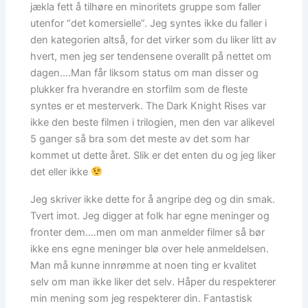
jækla fett å tilhøre en minoritets gruppe som faller
utenfor “det komersielle”. Jeg syntes ikke du faller i
den kategorien altså, for det virker som du liker litt av
hvert, men jeg ser tendensene overallt på nettet om
dagen….Man får liksom status om man disser og
plukker fra hverandre en storfilm som de fleste
syntes er et mesterverk. The Dark Knight Rises var
ikke den beste filmen i trilogien, men den var alikevel
5 ganger så bra som det meste av det som har
kommet ut dette året. Slik er det enten du og jeg liker
det eller ikke
Jeg skriver ikke dette for å angripe deg og din smak.
Tvert imot. Jeg digger at folk har egne meninger og
fronter dem….men om man anmelder filmer så bør
ikke ens egne meninger blø over hele anmeldelsen.
Man må kunne innrømme at noen ting er kvalitet
selv om man ikke liker det selv. Håper du respekterer
min mening som jeg respekterer din. Fantastisk