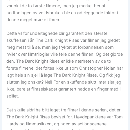
var ok i de to første filmene, men jeg merket her at
nedtoningen av voldsbruken ble en ødeleggende faktor i
denne meget mørke filmen.
Dette vil for undertegnede blir garantert den største
skuffelsen i år. The Dark Knight Rises var filmen jeg gledet
meg mest til å se, men jeg fryktet at forbannelsen som
hviler over filmtrilogier ville felle denne filmen. Og det gjorde
den. The Dark Knight Rises er ikke nærheten av de to
første filmene, det føltes ikke ut som Christopher Nolan har
lagt hele sin sjel i å lage The Dark Knight Rises. Og fikk jeg
slutten jeg ønsket? Nei! For en skuffende slutt, mer sier jeg
ikke, bare at filmselskapet garantert hadde en finger med i
spillet.
Det skulle aldri ha blitt laget tre filmer i denne serien, det er
The Dark Knight Rises beviset for. Høydepunktene var Tom
Hardy og filmmusikken, og noen av actionscenene