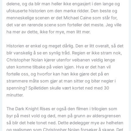
delene, og da blir man heller ikke engasjert i den lange og
ufokuserte historien om den mørke ridder. Den beste og
menneskelige scenen er det Michael Caine som står for,
det var en rørende scene som forteller det meste. Jeg ville
ha mer av dette, ikke for mye, men litt mer.
Historien er enkel og meget dårlig. Den er litt overalt, så det
blir vanskelig å se en synlig tråd. Regien er ikke stram nok,
Christopher Nolan kjører utenfor veibanen veldig lenge
uten komme tilbake på veien igjen. Hva er det han vil
fortelle oss, og hvorfor kan han ikke gjøre det på en
strammere måte som gjør at man sitter og biter negler i
spenning? Spilletiden skulle vært kortet ned med 30
minutter.
The Dark Knight Rises er også den filmen i trilogien som
byr på mest vold og død, men på grunn av aldersgrensen
så blir det hele tonet ned. Dette ødelegger mye av helheten
og realismen som Christopher Nolan forsøker å skape. Det