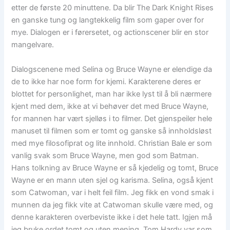
etter de første 20 minuttene. Da blir The Dark Knight Rises
en ganske tung og langtekkelig film som gaper over for
mye. Dialogen er i førersetet, og actionscener blir en stor
mangelvare.
Dialogscenene med Selina og Bruce Wayne er elendige da
de to ikke har noe form for kjemi. Karakterene deres er
blottet for personlighet, man har ikke lyst til å bli nærmere
kjent med dem, ikke at vi behøver det med Bruce Wayne,
for mannen har vært sjelløs i to filmer. Det gjenspeiler hele
manuset til filmen som er tomt og ganske så innholdsløst
med mye filosofiprat og lite innhold. Christian Bale er som
vanlig svak som Bruce Wayne, men god som Batman.
Hans tolkning av Bruce Wayne er så kjedelig og tomt, Bruce
Wayne er en mann uten sjel og karisma. Selina, også kjent
som Catwoman, var i helt feil film. Jeg fikk en vond smak i
munnen da jeg fikk vite at Catwoman skulle være med, og
denne karakteren overbeviste ikke i det hele tatt. Igjen må
jeg bruke ordet tomt og uten mening. Tom Hardy var som