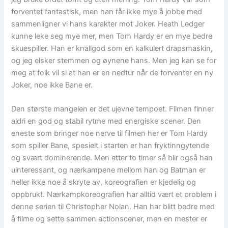
forventet fantastisk, men han får ikke mye å jobbe med
sammenligner vi hans karakter mot Joker. Heath Ledger
kunne leke seg mye mer, men Tom Hardy er en mye bedre
skuespiller. Han er knallgod som en kalkulert drapsmaskin,
og jeg elsker stemmen og øynene hans. Men jeg kan se for
meg at folk vil si at han er en nedtur når de forventer en ny
Joker, noe ikke Bane er.
Den største mangelen er det ujevne tempoet. Filmen finner
aldri en god og stabil rytme med energiske scener. Den
eneste som bringer noe nerve til filmen her er Tom Hardy
som spiller Bane, spesielt i starten er han fryktinngytende
og svært dominerende. Men etter to timer så blir også han
uinteressant, og nærkampene mellom han og Batman er
heller ikke noe å skryte av, koreografien er kjedelig og
oppbrukt. Nærkampkoreografien har alltid vært et problem i
denne serien til Christopher Nolan. Han har blitt bedre med
å filme og sette sammen actionscener, men en mester er