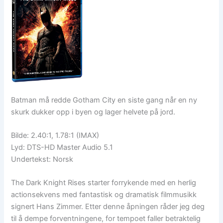
Batman må redde Gotham City en siste gang når en ny
skurk dukker opp i byen og lager helvete på jord.
Bilde: 2.40:1, 1.78:1 (IMAX)
Lyd: DTS-HD Master Audio 5.1
Undertekst: Norsk
The Dark Knight Rises starter forrykende med en herlig
actionsekvens med fantastisk og dramatisk filmmusikk
signert Hans Zimmer. Etter denne åpningen råder jeg deg
til å dempe forventningene, for tempoet faller betraktelig