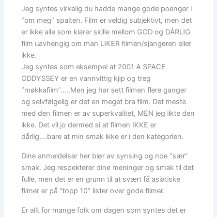
Jeg syntes virkelig du hadde mange gode poenger i
“om meg” spalten. Film er veldig subjektivt, men det
er ikke alle som klarer skille mellom GOD og DÅRLIG
film uavhengig om man LIKER filmen/sjangeren eller
ikke.
Jeg syntes som eksempel at 2001 A SPACE
ODDYSSEY er en vannvittig kjip og treg
“møkkafilm”…..Men jeg har sett filmen flere ganger
og selvfølgelig er det en meget bra film. Det meste
med den filmen er av superkvalitet, MEN jeg likte den
ikke. Det vil jo dermed si at filmen IKKE er
dårlig….bare at min smak ikke er i den kategorien.
Dine anmeldelser her blør av synsing og noe “sær”
smak. Jeg respekterer dine meninger og smak til det
fulle, men det er en grunn til at svært få asiatiske
filmer er på “topp 10” lister over gode filmer.
Er allt for mange folk om dagen som syntes det er