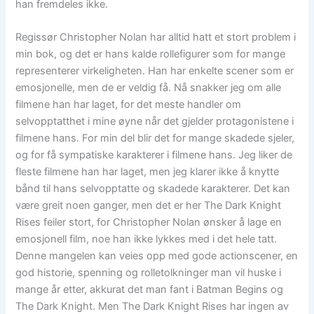
han fremdeles ikke.
Regissør Christopher Nolan har alltid hatt et stort problem i
min bok, og det er hans kalde rollefigurer som for mange
representerer virkeligheten. Han har enkelte scener som er
emosjonelle, men de er veldig få. Nå snakker jeg om alle
filmene han har laget, for det meste handler om
selvopptatthet i mine øyne når det gjelder protagonistene i
filmene hans. For min del blir det for mange skadede sjeler,
og for få sympatiske karakterer i filmene hans. Jeg liker de
fleste filmene han har laget, men jeg klarer ikke å knytte
bånd til hans selvopptatte og skadede karakterer. Det kan
være greit noen ganger, men det er her The Dark Knight
Rises feiler stort, for Christopher Nolan ønsker å lage en
emosjonell film, noe han ikke lykkes med i det hele tatt.
Denne mangelen kan veies opp med gode actionscener, en
god historie, spenning og rolletolkninger man vil huske i
mange år etter, akkurat det man fant i Batman Begins og
The Dark Knight. Men The Dark Knight Rises har ingen av