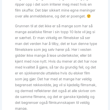
ripper opp i det som irriterer meg mest hvis en
film skuffer. Det blør sikkert mine egne meninger
over alle anmeldelsene, og det er poenget.
Grunnen til at det ikke er så mange som har så
mange asiatiske filmer i sin topp 10 liste vil jeg si
er særhet. Er man virkelig en filmelsker så ser
man det verden har å tilby, det er kun denne type
filmelskere som jeg selv hører på. Her i vesten
gidder ikke mange å lese undertekster, eller bli
kjent med noe nytt. Hvis du mener at det har noe
med kvalitet å gjøre, så tar du grundig feil, og det
er en sjokkerende uttalelse hvis du elsker film
som jeg gjør. Det har med at mange har veldig
begrenset rekkevidde, jeg vil si kjedelig filmsmak,
og dermed reflekterer det også at alle skriver om
de samme filmene, og det er ganske kjedelig og
det begrenser også filmkunnskapen til veldig
mange.