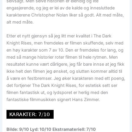
selvsagt. Men selve historien er elendig og lite
engasjerende, og jeg er lei av de kalde og innesluttede
karakterene Christopher Nolan liker så godt. Alt med måte,
alt med måte.
Etter et nytt gjensyn så jeg litt mer kvalitet i The Dark
Knight Rises, men fremdeles er filmen skuffende, selv med
en høy karakter som 7 av 10. Den er fremdeles for lang, og
med så mange historier roter filmen til hele rytmen. Men
resultatet kunne vært dårligere, jeg får bare innse at jeg fikk
ikke helt den filmen jeg ønsket, og slutten kommer alltid til
å være en festbremser. Jeg øker karakteren med ett poeng,
det fortjener The Dark Knight Rises, for estetisk sett ser
filmen fantastisk ut, og lydsporet er herlig med den
fantastiske filmmusikken signert Hans Zimmer.
Bilde: 9/10
Lyd: 10/10
Ekstramateriell: 7/10