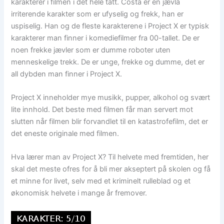
karakterer i filmen i det hele tatt. Costa er en jævla
irriterende karakter som er ufyselig og frekk, han er
uspiselig. Han og de fleste karakterene i Project X er typisk
karakterer man finner i komediefilmer fra 00-tallet. De er
noen frekke jævler som er dumme roboter uten
menneskelige trekk. De er unge, frekke og dumme, det er
all dybden man finner i Project X.
Project X inneholder mye musikk, pupper, alkohol og svært
lite innhold. Det beste med filmen får man servert mot
slutten når filmen blir forvandlet til en katastrofefilm, det er
det eneste originale med filmen.
Hva lærer man av Project X? Til helvete med fremtiden, her
skal det meste ofres for å bli mer akseptert på skolen og få
et minne for livet, selv med et kriminelt rulleblad og et
økonomisk helvete i mange år fremover.