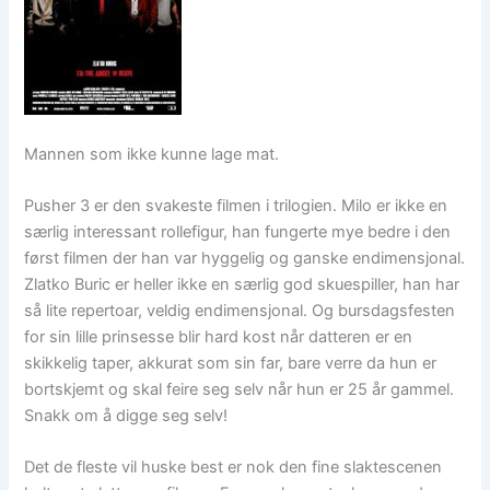
Mannen som ikke kunne lage mat.
Pusher 3 er den svakeste filmen i trilogien. Milo er ikke en
særlig interessant rollefigur, han fungerte mye bedre i den
først filmen der han var hyggelig og ganske endimensjonal.
Zlatko Buric er heller ikke en særlig god skuespiller, han har
så lite repertoar, veldig endimensjonal. Og bursdagsfesten
for sin lille prinsesse blir hard kost når datteren er en
skikkelig taper, akkurat som sin far, bare verre da hun er
bortskjemt og skal feire seg selv når hun er 25 år gammel.
Snakk om å digge seg selv!
Det de fleste vil huske best er nok den fine slaktescenen