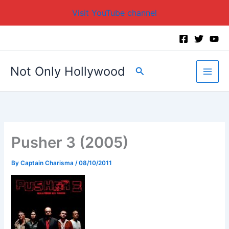
Visit YouTube channel
Skip
to
content
Not Only Hollywood
Search
Pusher 3 (2005)
By
Captain Charisma
/
08/10/2011