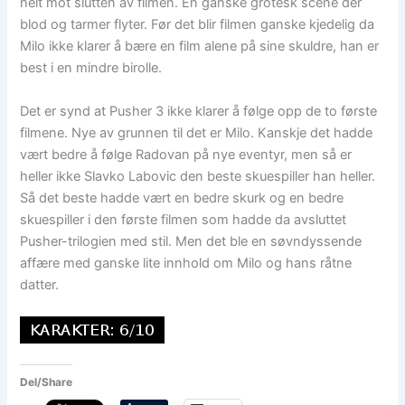
helt mot slutten av filmen. En ganske grotesk scene der
blod og tarmer flyter. Før det blir filmen ganske kjedelig da
Milo ikke klarer å bære en film alene på sine skuldre, han er
best i en mindre birolle.
Det er synd at Pusher 3 ikke klarer å følge opp de to første
filmene. Nye av grunnen til det er Milo. Kanskje det hadde
vært bedre å følge Radovan på nye eventyr, men så er
heller ikke Slavko Labovic den beste skuespiller han heller.
Så det beste hadde vært en bedre skurk og en bedre
skuespiller i den første filmen som hadde da avsluttet
Pusher-trilogien med stil. Men det ble en søvndyssende
affære med ganske lite innhold om Milo og hans råtne
datter.
Del/Share