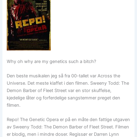
Why oh why are my genetics such a bitch?
Den beste musikalen jeg så fra 00-tallet var Across the
Universe. Det meste klaffet i den filmen. Sweeny Todd: The
Demon Barber of Fleet Street var en stor skuffelse,
kjedelige låter og forferdelige sangstemmer preget den
filmen.
Repo! The Genetic Opera er på en måte den fattige utgaven
av Sweeny Todd: The Demon Barber of Fleet Street. Filmen
er blodig, men i mindre doser. Regissør er Darren Lynn