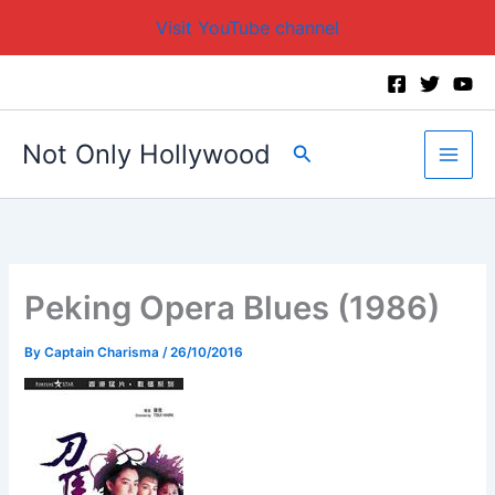
Visit YouTube channel
Skip
to
content
Not Only Hollywood
Search
Peking Opera Blues (1986)
By
Captain Charisma
/
26/10/2016