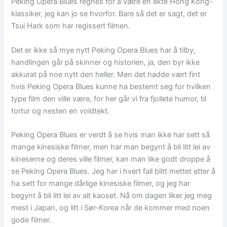
Peking Opera Blues regnes for å være en ekte Hong Kong-
klassiker, jeg kan jo se hvorfor. Bare så det er sagt, det er
Tsui Hark som har regissert filmen.
Det er ikke så mye nytt Peking Opera Blues har å tilby,
handlingen går på skinner og historien, ja, den byr ikke
akkurat på noe nytt den heller. Men det hadde vært fint
hvis Peking Opera Blues kunne ha bestemt seg for hvilken
type film den ville være, for her går vi fra fjollete humor, til
tortur og nesten en voldtekt.
Peking Opera Blues er verdt å se hvis man ikke har sett så
mange kinesiske filmer, men har man begynt å bli litt lei av
kineserne og deres ville filmer, kan man like godt droppe å
se Peking Opera Blues. Jeg har i hvert fall blitt mettet etter å
ha sett for mange dårlige kinesiske filmer, og jeg har
begynt å bli litt lei av alt kaoset. Nå om dagen liker jeg meg
mest i Japan, og litt i Sør-Korea når de kommer med noen
gode filmer.