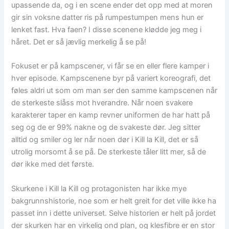
upassende da, og i en scene ender det opp med at moren
gir sin voksne datter ris på rumpestumpen mens hun er
lenket fast. Hva faen? I disse scenene klødde jeg meg i
håret. Det er så jævlig merkelig å se på!
Fokuset er på kampscener, vi får se en eller flere kamper i
hver episode. Kampscenene byr på variert koreografi, det
føles aldri ut som om man ser den samme kampscenen når
de sterkeste slåss mot hverandre. Når noen svakere
karakterer taper en kamp revner uniformen de har hatt på
seg og de er 99% nakne og de svakeste dør. Jeg sitter
alltid og smiler og ler når noen dør i Kill la Kill, det er så
utrolig morsomt å se på. De sterkeste tåler litt mer, så de
dør ikke med det første.
Skurkene i Kill la Kill og protagonisten har ikke mye
bakgrunnshistorie, noe som er helt greit for det ville ikke ha
passet inn i dette universet. Selve historien er helt på jordet
der skurken har en virkelig ond plan, og klesfibre er en stor