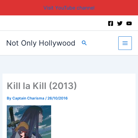
Visit YouTube channel
Skip
to
content
Not Only Hollywood
Search
Kill la Kill (2013)
By
Captain Charisma
/
26/10/2016