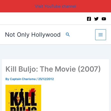
Visit YouTube channel
Skip
to
content
Not Only Hollywood
Search
Kill Buljo: The Movie (2007)
By
Captain Charisma
/
25/12/2012