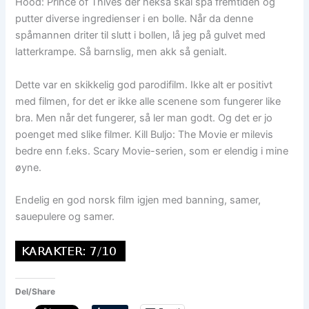
Hood: Prince of Thives der heksa skal spå fremtiden og
putter diverse ingredienser i en bolle. Når da denne
spåmannen driter til slutt i bollen, lå jeg på gulvet med
latterkrampe. Så barnslig, men akk så genialt.
Dette var en skikkelig god parodifilm. Ikke alt er positivt
med filmen, for det er ikke alle scenene som fungerer like
bra. Men når det fungerer, så ler man godt. Og det er jo
poenget med slike filmer. Kill Buljo: The Movie er milevis
bedre enn f.eks. Scary Movie-serien, som er elendig i mine
øyne.
Endelig en god norsk film igjen med banning, samer,
sauepulere og samer.
Del/Share