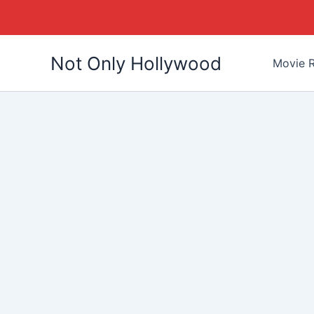
Skip
Not Only Hollywood
to
Movie R
content