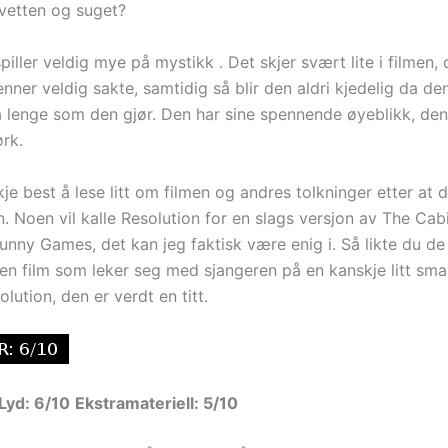
svetten og suget?
piller veldig mye på mystikk . Det skjer svært lite i filmen, 
nner veldig sakte, samtidig så blir den aldri kjedelig da de
 lenge som den gjør. Den har sine spennende øyeblikk, den b
ørk.
je best å lese litt om filmen og andres tolkninger etter at d
n. Noen vil kalle Resolution for en slags versjon av The Cabi
nny Games, det kan jeg faktisk være enig i. Så likte du de
r en film som leker seg med sjangeren på en kanskje litt sma
olution, den er verdt en titt.
Lyd: 6/10
Ekstramateriell: 5/10