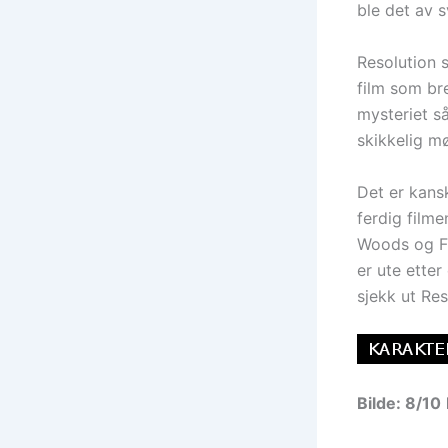
ble det av 
Resolution s
film som bre
mysteriet så
skikkelig m
Det er kansk
ferdig filme
Woods og Fu
er ute ette
sjekk ut Res
Bilde: 8/10