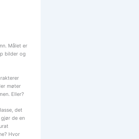
nn. Målet er
p bilder og
arakterer
der møter
men. Eller?
lasse, det
 gjør de en
urat
ene? Hvor