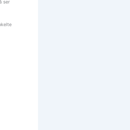
å ser
nkelte