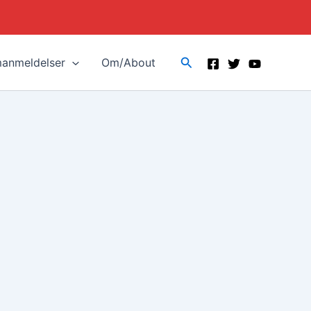
Search
manmeldelser
Om/About