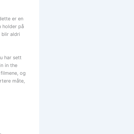
dette er en
n holder på
lir aldri
u har sett
n in the
 filmene, og
rtere måte,