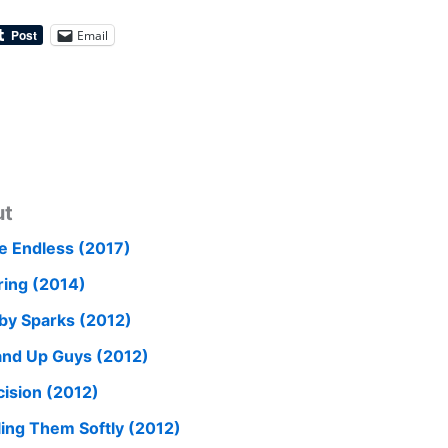
Email
ut
e Endless (2017)
ring (2014)
by Sparks (2012)
and Up Guys (2012)
cision (2012)
lling Them Softly (2012)