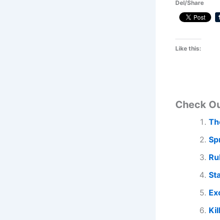
Del/Share
Like this:
Check O
Th
Sp
Ru
St
Ex
Ki