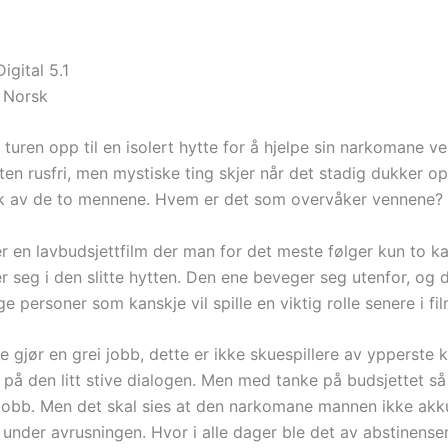
igital 5.1
 Norsk
turen opp til en isolert hytte for å hjelpe sin narkomane ve
ten rusfri, men mystiske ting skjer når det stadig dukker op
k av de to mennene. Hvem er det som overvåker vennene?
er en lavbudsjettfilm der man for det meste følger kun to k
r seg i den slitte hytten. Den ene beveger seg utenfor, og 
e personer som kanskje vil spille en viktig rolle senere i fil
e gjør en grei jobb, dette er ikke skuespillere av ypperste k
på den litt stive dialogen. Men med tanke på budsjettet så
jobb. Men det skal sies at den narkomane mannen ikke akk
 under avrusningen. Hvor i alle dager ble det av abstinens