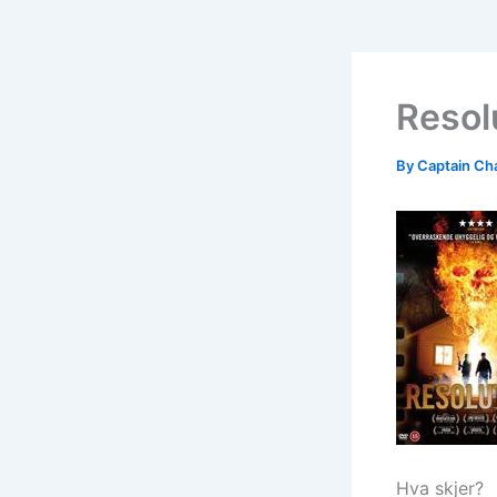
Resol
By
Captain Ch
Hva skjer?