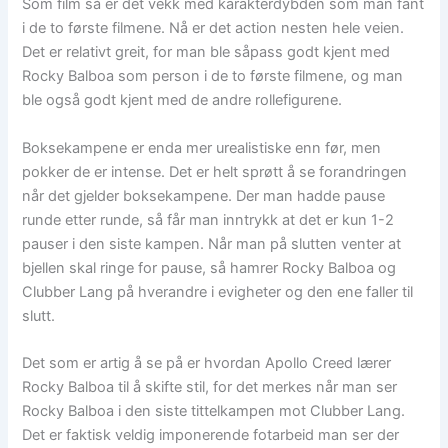
Som film så er det vekk med karakterdybden som man fant
i de to første filmene. Nå er det action nesten hele veien.
Det er relativt greit, for man ble såpass godt kjent med
Rocky Balboa som person i de to første filmene, og man
ble også godt kjent med de andre rollefigurene.
Boksekampene er enda mer urealistiske enn før, men
pokker de er intense. Det er helt sprøtt å se forandringen
når det gjelder boksekampene. Der man hadde pause
runde etter runde, så får man inntrykk at det er kun 1-2
pauser i den siste kampen. Når man på slutten venter at
bjellen skal ringe for pause, så hamrer Rocky Balboa og
Clubber Lang på hverandre i evigheter og den ene faller til
slutt.
Det som er artig å se på er hvordan Apollo Creed lærer
Rocky Balboa til å skifte stil, for det merkes når man ser
Rocky Balboa i den siste tittelkampen mot Clubber Lang.
Det er faktisk veldig imponerende fotarbeid man ser der