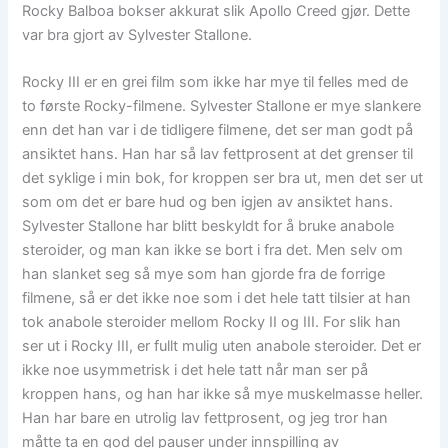
Rocky Balboa bokser akkurat slik Apollo Creed gjør. Dette
var bra gjort av Sylvester Stallone.
Rocky III er en grei film som ikke har mye til felles med de
to første Rocky-filmene. Sylvester Stallone er mye slankere
enn det han var i de tidligere filmene, det ser man godt på
ansiktet hans. Han har så lav fettprosent at det grenser til
det syklige i min bok, for kroppen ser bra ut, men det ser ut
som om det er bare hud og ben igjen av ansiktet hans.
Sylvester Stallone har blitt beskyldt for å bruke anabole
steroider, og man kan ikke se bort i fra det. Men selv om
han slanket seg så mye som han gjorde fra de forrige
filmene, så er det ikke noe som i det hele tatt tilsier at han
tok anabole steroider mellom Rocky II og III. For slik han
ser ut i Rocky III, er fullt mulig uten anabole steroider. Det er
ikke noe usymmetrisk i det hele tatt når man ser på
kroppen hans, og han har ikke så mye muskelmasse heller.
Han har bare en utrolig lav fettprosent, og jeg tror han
måtte ta en god del pauser under innspilling av