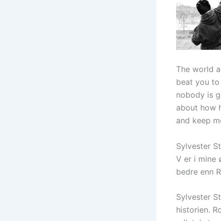
The world ai
beat you to
nobody is go
about how h
and keep mo
Sylvester S
V er i mine 
bedre enn R
Sylvester St
historien. 