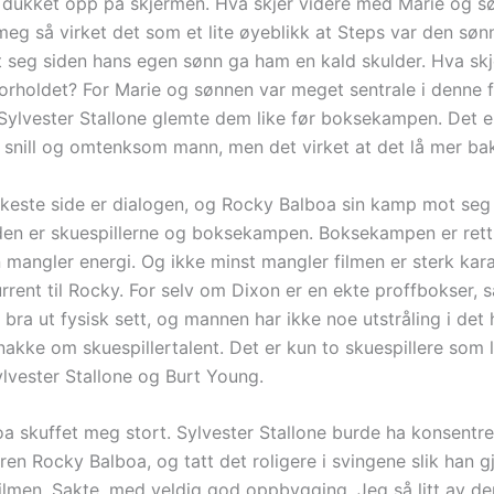
n dukket opp på skjermen. Hva skjer videre med Marie og s
meg så virket det som et lite øyeblikk at Steps var den sø
et seg siden hans egen sønn ga ham en kald skulder. Hva sk
orholdet? For Marie og sønnen var meget sentrale i denne 
 Sylvester Stallone glemte dem like før boksekampen. Det er
 snill og omtenksom mann, men det virket at det lå mer ba
rkeste side er dialogen, og Rocky Balboa sin kamp mot seg 
den er skuespillerne og boksekampen. Boksekampen er rett 
n mangler energi. Og ikke minst mangler filmen er sterk kar
rent til Rocky. For selv om Dixon er en ekte proffbokser, s
e bra ut fysisk sett, og mannen har ikke noe utstråling i det h
nakke om skuespillertalent. Det er kun to skuespillere som l
ylvester Stallone og Burt Young.
a skuffet meg stort. Sylvester Stallone burde ha konsentr
ren Rocky Balboa, og tatt det roligere i svingene slik han g
filmen. Sakte, med veldig god oppbygging. Jeg så litt av de