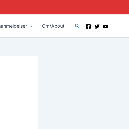
Search
manmeldelser
Om/About