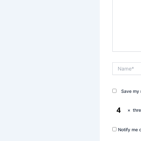
Name*
Save my n
×
thr
Notify me 