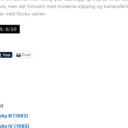
tvis, men det forsvant med moderne klipping og kamerafør
der med Rocky-serien.
Email
ut
ky III (1982)
cky IV (1985)