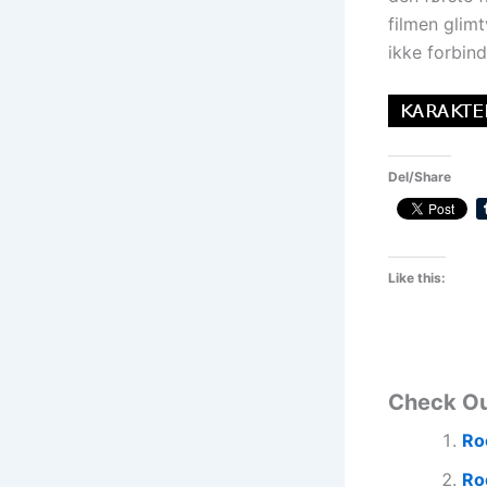
filmen glim
ikke forbin
Del/Share
Like this:
Check O
Roc
Ro