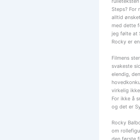
rulletekste
Steps? For 
alltid ønsk
med dette f
jeg følte at
Rocky er en
Filmens ste
svakeste si
elendig, de
hovedkonkur
virkelig ikk
For ikke å s
og det er S
Rocky Balbo
om rollefigu
den første 