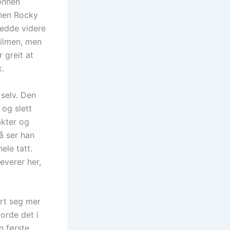
ønnen
nnen Rocky
jedde videre
filmen, men
 greit at
k.
selv. Den
og slett
akter og
å ser han
ele tatt.
everer her,
ert seg mer
jorde det i
n første