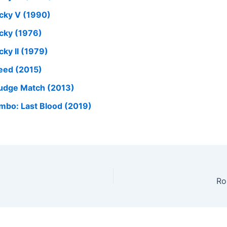
cky V (1990)
cky (1976)
cky II (1979)
eed (2015)
udge Match (2013)
mbo: Last Blood (2019)
Ro