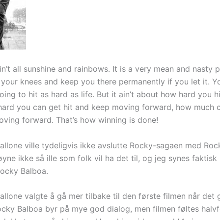
n’t all sunshine and rainbows. It is a very mean and nasty pl
 your knees and keep you there permanently if you let it. Y
ing to hit as hard as life. But it ain’t about how hard you hit
ard you can get hit and keep moving forward, how much 
ving forward. That’s how winning is done!
tallone ville tydeligvis ikke avslutte Rocky-sagaen med Roc
øyne ikke så ille som folk vil ha det til, og jeg synes faktis
ocky Balboa.
allone valgte å gå mer tilbake til den første filmen når det 
Rocky Balboa byr på mye god dialog, men filmen føltes halvf