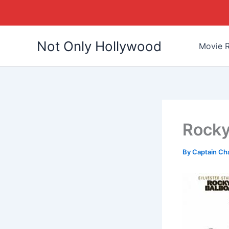
Skip
Not Only Hollywood
to
Movie R
content
Rocky
By
Captain Ch