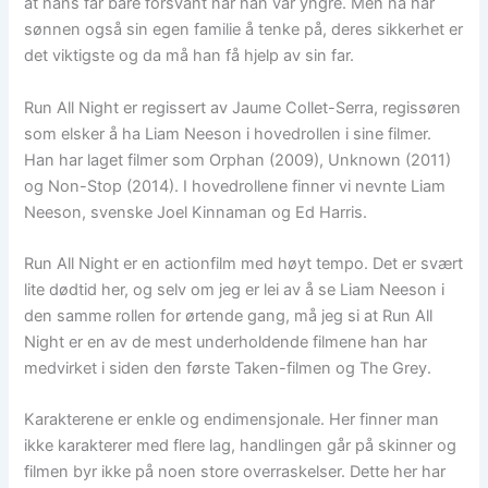
at hans far bare forsvant når han var yngre. Men nå har
sønnen også sin egen familie å tenke på, deres sikkerhet er
det viktigste og da må han få hjelp av sin far.
Run All Night er regissert av Jaume Collet-Serra, regissøren
som elsker å ha Liam Neeson i hovedrollen i sine filmer.
Han har laget filmer som Orphan (2009), Unknown (2011)
og Non-Stop (2014). I hovedrollene finner vi nevnte Liam
Neeson, svenske Joel Kinnaman og Ed Harris.
Run All Night er en actionfilm med høyt tempo. Det er svært
lite dødtid her, og selv om jeg er lei av å se Liam Neeson i
den samme rollen for ørtende gang, må jeg si at Run All
Night er en av de mest underholdende filmene han har
medvirket i siden den første Taken-filmen og The Grey.
Karakterene er enkle og endimensjonale. Her finner man
ikke karakterer med flere lag, handlingen går på skinner og
filmen byr ikke på noen store overraskelser. Dette her har