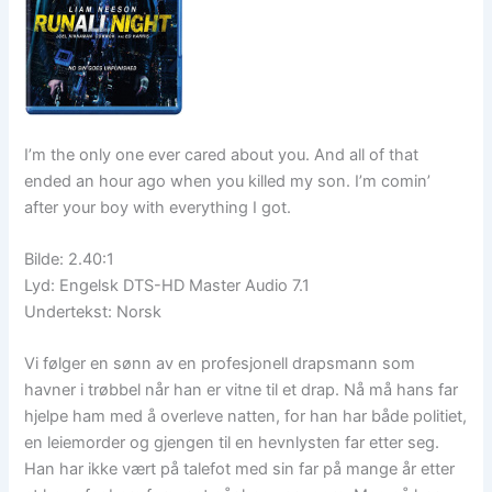
I’m the only one ever cared about you. And all of that
ended an hour ago when you killed my son. I’m comin’
after your boy with everything I got.
Bilde: 2.40:1
Lyd: Engelsk DTS-HD Master Audio 7.1
Undertekst: Norsk
Vi følger en sønn av en profesjonell drapsmann som
havner i trøbbel når han er vitne til et drap. Nå må hans far
hjelpe ham med å overleve natten, for han har både politiet,
en leiemorder og gjengen til en hevnlysten far etter seg.
Han har ikke vært på talefot med sin far på mange år etter