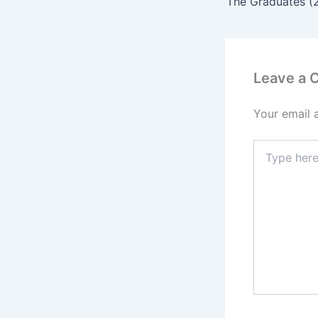
The Graduates (
Leave a
Your email 
Type
here..