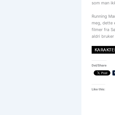
som man ikk
Running Man
meg, dette 
filmer fra S
aldri bruker
Del/Share
Like this: