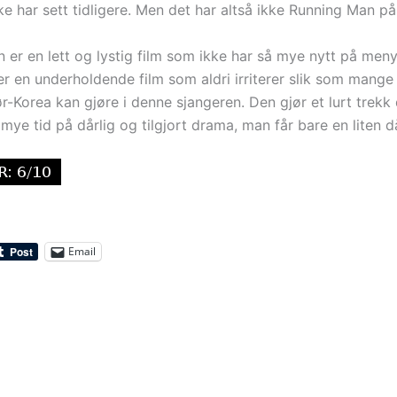
e har sett tidligere. Men det har altså ikke Running Man p
 er en lett og lystig film som ikke har så mye nytt på men
er en underholdende film som aldri irriterer slik som mange
ør-Korea kan gjøre i denne sjangeren. Den gjør et lurt trekk
 mye tid på dårlig og tilgjort drama, man får bare en liten d
Email