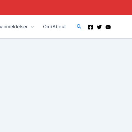
Search
manmeldelser
Om/About