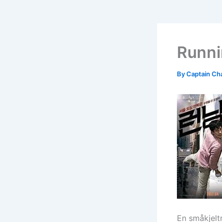
Runni
By
Captain Ch
En småkjeltr