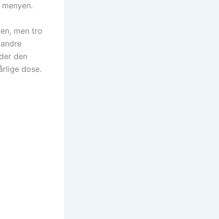
å menyen.
yen, men tro
 andre
 der den
årlige dose.