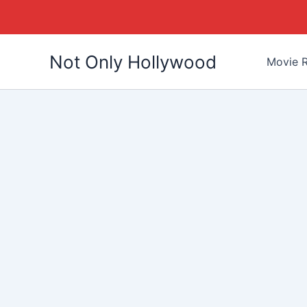
Skip
Not Only Hollywood
to
Movie R
content