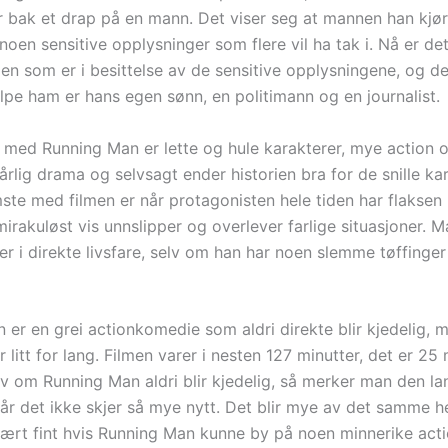
år bak et drap på en mann. Det viser seg at mannen han kjør
oen sensitive opplysninger som flere vil ha tak i. Nå er de
gen som er i besittelse av de sensitive opplysningene, og d
lpe ham er hans egen sønn, en politimann og en journalist.
 med Running Man er lette og hule karakterer, mye action o
rlig drama og selvsagt ender historien bra for de snille ka
te med filmen er når protagonisten hele tiden har flaksen 
irakuløst vis unnslipper og overlever farlige situasjoner. M
 er i direkte livsfare, selv om han har noen slemme tøffinger
 er en grei actionkomedie som aldri direkte blir kjedelig, 
er litt for lang. Filmen varer i nesten 127 minutter, det er 25 
lv om Running Man aldri blir kjedelig, så merker man den la
når det ikke skjer så mye nytt. Det blir mye av det samme he
ært fint hvis Running Man kunne by på noen minnerike act