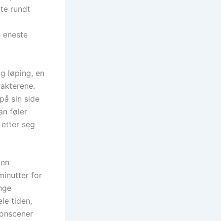
te rundt
t
e eneste
g løping, en
rakterene.
på sin side
an føler
 etter seg
men
minutter for
nge
le tiden,
ionscener