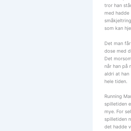
tror han st
med hadde n
småkjeltrin
som kan hje
Det man får
dose med då
Det morsoms
når han på m
aldri at han
hele tiden.
Running Man
spilletiden 
mye. For se
spilletiden 
det hadde v