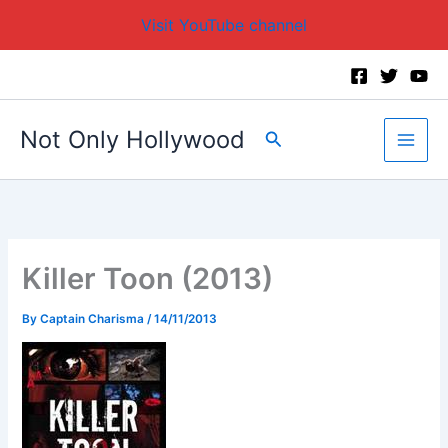
Visit YouTube channel
Skip
to
content
Not Only Hollywood
Search
Killer Toon (2013)
By
Captain Charisma
/
14/11/2013