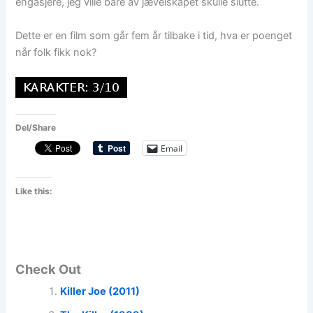
engasjere, jeg ville bare av jævelskapet skulle slutte.
Dette er en film som går fem år tilbake i tid, hva er poenget
når folk fikk nok?
Del/Share
Email
Like this:
Check Out
Killer Joe (2011)