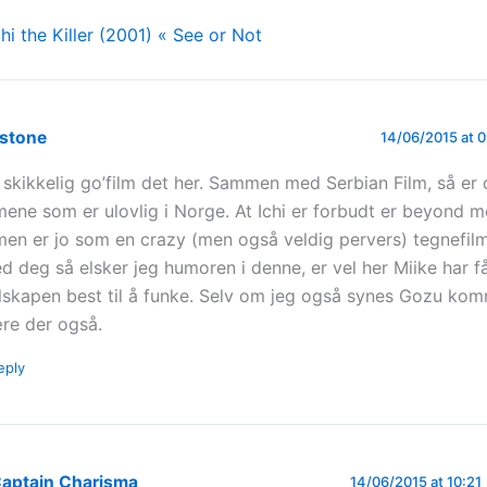
chi the Killer (2001) « See or Not
stone
14/06/2015 at 
 skikkelig go’film det her. Sammen med Serbian Film, så er 
lmene som er ulovlig i Norge. At Ichi er forbudt er beyond m
lmen er jo som en crazy (men også veldig pervers) tegnefilm.
d deg så elsker jeg humoren i denne, er vel her Miike har få
lskapen best til å funke. Selv om jeg også synes Gozu ko
re der også.
eply
aptain Charisma
14/06/2015 at 10:21