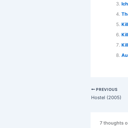
Ic
Th
Ki
Kil
Kil
Au
PREVIOUS
Hostel (2005)
7 thoughts on