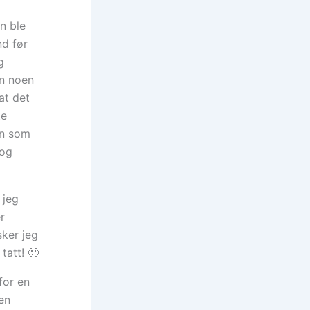
en ble
nd før
g
en noen
at det
te
en som
 og
 jeg
r
sker jeg
tatt! 🙂
for en
 en