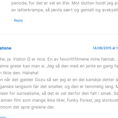
periode, for det er vel en 8’er. Mot slutten holdt jeg 
av latterkrampe, så jævla sært og genialt og avskyeli
Reply
stone
14/06/2015 at 
he, ja. Visitor Q er nice. En av favorittfilmene mine faktisk.
alme greier kan man si. Jeg så den med en jente en gang fa
n likte den. Hahaha!
n når det gjelder Gozu så ser jeg at en del kanskje detter a
 ganske langsom før det smeller, og den er temmelig lang. 
nsen for surrealisme, så det er vel derfor den falt i smak
 annen film som mange ikke liker, Funky Forest, jeg storko
ennom det sprø greiene der.
eply