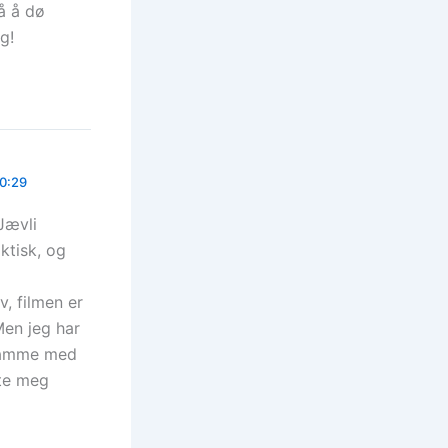
på å dø
g!
10:29
 Jævli
ktisk, og
v, filmen er
Men jeg har
. Samme med
ste meg