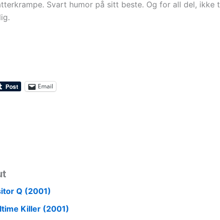
atterkrampe. Svart humor på sitt beste. Og for all del, ikke
ig.
Email
ut
sitor Q (2001)
ltime Killer (2001)