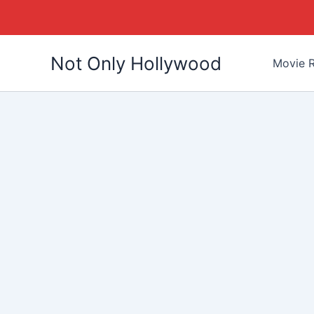
Skip
Not Only Hollywood
to
Movie R
content