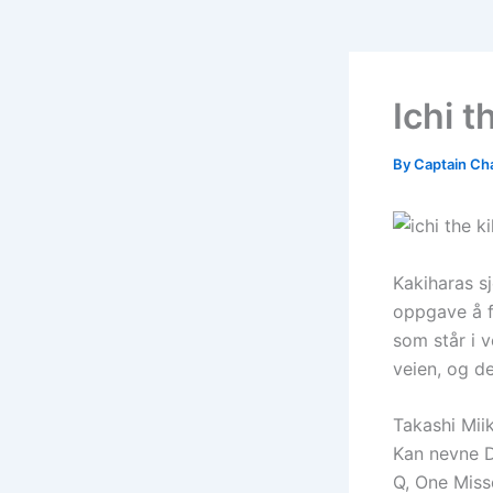
Ichi t
By
Captain Ch
Kakiharas s
oppgave å f
som står i v
veien, og d
Takashi Mii
Kan nevne D
Q, One Miss