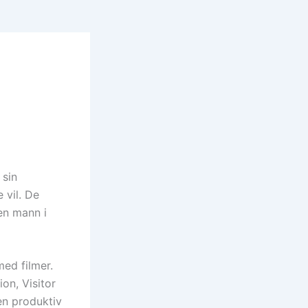
 sin
 vil. De
 en mann i
ed filmer.
on, Visitor
en produktiv