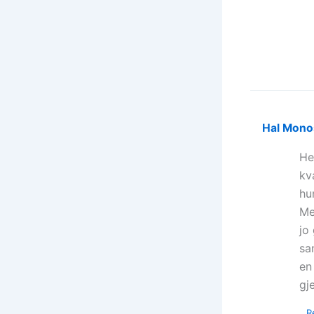
Hal Mono
He
kv
hu
Me
jo
sa
en
gj
R