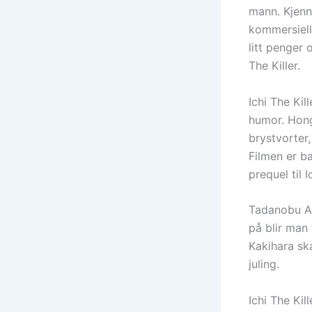
mann. Kjenn
kommersiell
litt penger 
The Killer.
Ichi The Kil
humor. Hong
brystvorter,
Filmen er b
prequel til 
Tadanobu As
på blir man 
Kakihara sk
juling.
Ichi The Kil