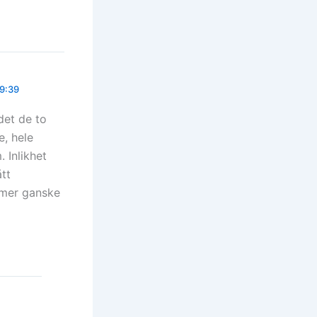
09:39
det de to
e, hele
 Inlikhet
tt
mmer ganske