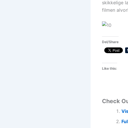
skikkelige l
filmen alvorl
Del/Share
Like this:
Check O
Vi
Ful