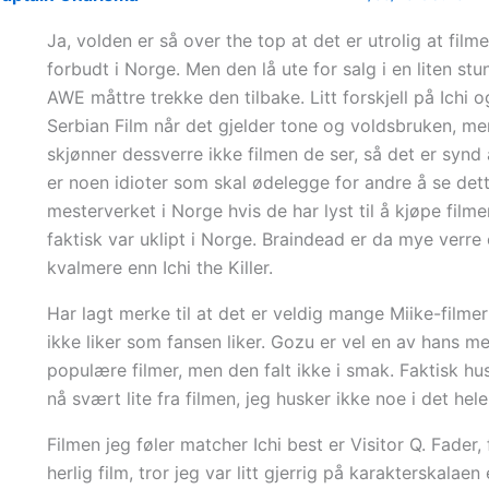
Ja, volden er så over the top at det er utrolig at film
forbudt i Norge. Men den lå ute for salg i en liten stu
AWE måttre trekke den tilbake. Litt forskjell på Ichi o
Serbian Film når det gjelder tone og voldsbruken, m
skjønner dessverre ikke filmen de ser, så det er synd 
er noen idioter som skal ødelegge for andre å se det
mesterverket i Norge hvis de har lyst til å kjøpe film
faktisk var uklipt i Norge. Braindead er da mye verre
kvalmere enn Ichi the Killer.
Har lagt merke til at det er veldig mange Miike-filmer
ikke liker som fansen liker. Gozu er vel en av hans me
populære filmer, men den falt ikke i smak. Faktisk hu
nå svært lite fra filmen, jeg husker ikke noe i det hele 
Filmen jeg føler matcher Ichi best er Visitor Q. Fader, 
herlig film, tror jeg var litt gjerrig på karakterskalaen