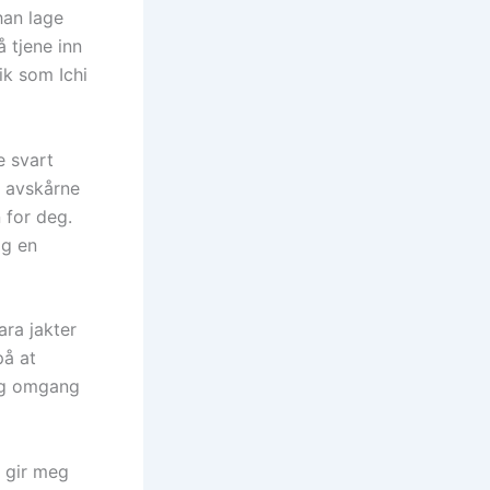
han lage
 tjene inn
ik som Ichi
e svart
e avskårne
 for deg.
og en
ara jakter
på at
lig omgang
n gir meg