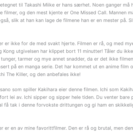
etegnet til Takashi Miike er hans særhet. Noen ganger må 
e filmer, og den mest kjente er One Missed Call. Mannen må
også, slik at han kan lage de filmene han er en mester på. Sl
ler er ikke for de med svakt hjerte. Filmen er rå, og med my
 Kong utgivelsen har klippet bort 11 minutter! Tåler du ikk
 tunger, tarmer og mye annet snadder, da er det ikke filmen
asert på en manga serie. Det har kommet ut en anime film 
Ichi The Killer, og den anbefales ikke!
ano som spiller Kakihara eier denne filmen. Ichi som Kakih
fort lei av. Ichi sipper og sipper hele tiden. Du venter bare 
al få tak i denne forvokste drittungen og gi ham en skikke
ler er en av mine favorittfilmer. Den er rå og brutal, men de