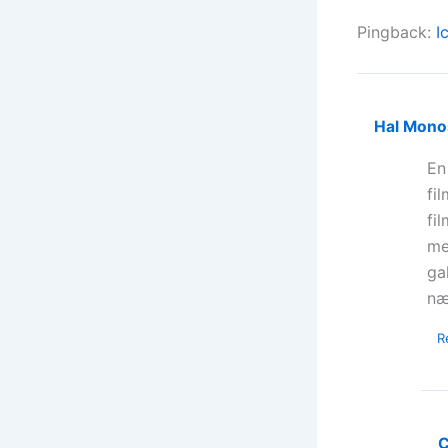
Pingback:
I
Hal Mono
En
fi
fi
me
ga
næ
R
C