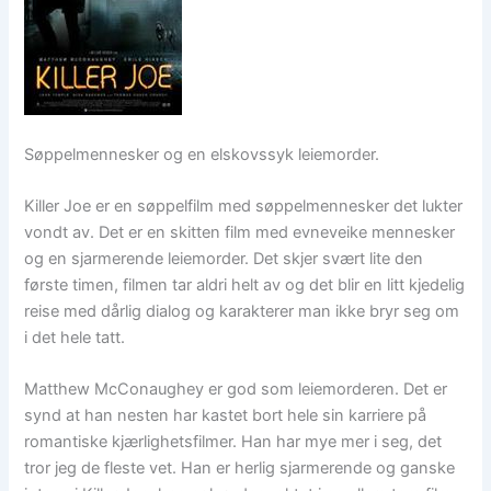
Søppelmennesker og en elskovssyk leiemorder.
Killer Joe er en søppelfilm med søppelmennesker det lukter
vondt av. Det er en skitten film med evneveike mennesker
og en sjarmerende leiemorder. Det skjer svært lite den
første timen, filmen tar aldri helt av og det blir en litt kjedelig
reise med dårlig dialog og karakterer man ikke bryr seg om
i det hele tatt.
Matthew McConaughey er god som leiemorderen. Det er
synd at han nesten har kastet bort hele sin karriere på
romantiske kjærlighetsfilmer. Han har mye mer i seg, det
tror jeg de fleste vet. Han er herlig sjarmerende og ganske