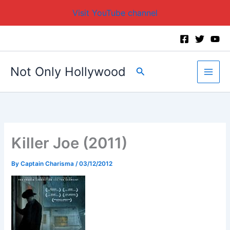
Visit YouTube channel
Skip
to
content
Not Only Hollywood
Search
Killer Joe (2011)
By
Captain Charisma
/
03/12/2012