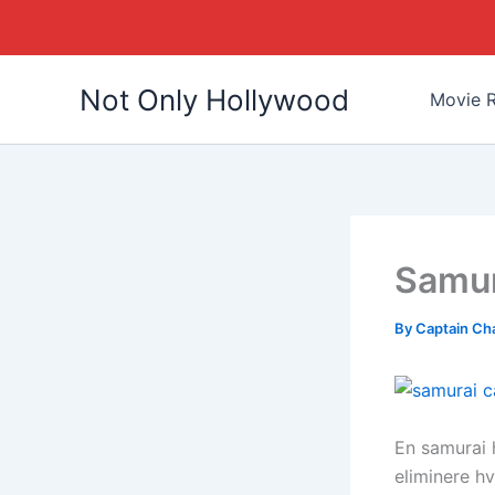
Skip
Not Only Hollywood
to
Movie R
content
Samur
By
Captain Ch
En samurai h
eliminere h