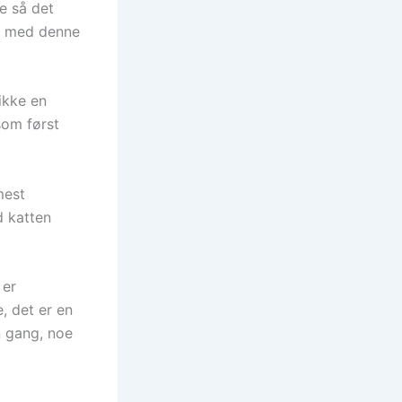
e så det
lt med denne
ikke en
som først
mest
d katten
 er
, det er en
en gang, noe