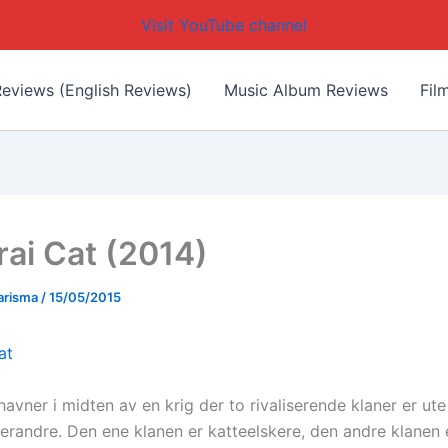
Visit YouTube channel
eviews (English Reviews)
Music Album Reviews
Fil
ai Cat (2014)
arisma
/
15/05/2015
avner i midten av en krig der to rivaliserende klaner er ute
verandre. Den ene klanen er katteelskere, den andre klanen 