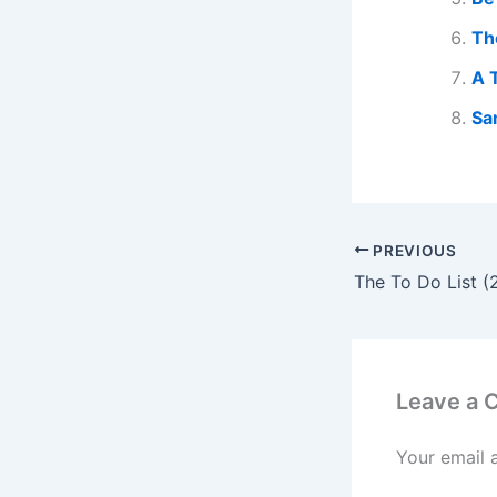
Th
A 
Sa
PREVIOUS
The To Do List (
Leave a
Your email 