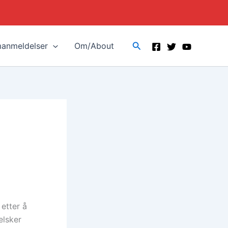
Search
manmeldelser
Om/About
 etter å
elsker