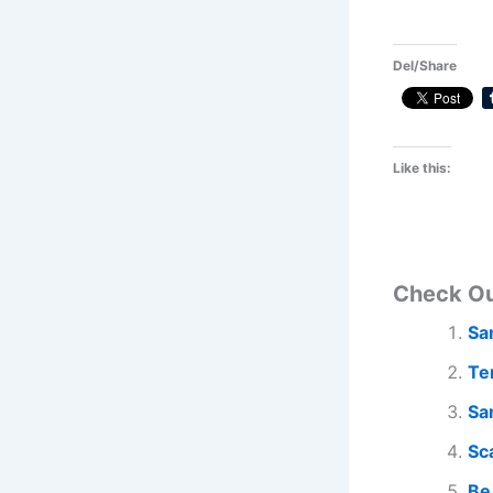
Del/Share
Like this:
Check O
Sa
Te
Sa
Sc
Be