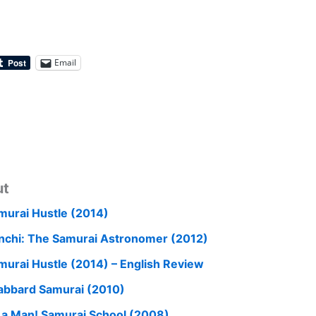
Email
ut
murai Hustle (2014)
nchi: The Samurai Astronomer (2012)
murai Hustle (2014) – English Review
abbard Samurai (2010)
 a Man! Samurai School (2008)