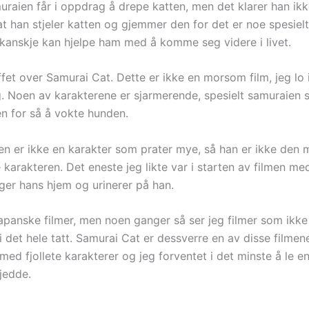
uraien får i oppdrag å drepe katten, men det klarer han ikk
t han stjeler katten og gjemmer den for det er noe spesie
kanskje kan hjelpe ham med å komme seg videre i livet.
fet over Samurai Cat. Dette er ikke en morsom film, jeg lo 
. Noen av karakterene er sjarmerende, spesielt samuraien 
en for så å vokte hunden.
en er ikke en karakter som prater mye, så han er ikke den 
 karakteren. Det eneste jeg likte var i starten av filmen me
er hans hjem og urinerer på han.
japanske filmer, men noen ganger så ser jeg filmer som ikke
det hele tatt. Samurai Cat er dessverre en av disse filmene
m med fjollete karakterer og jeg forventet i det minste å le 
jedde.