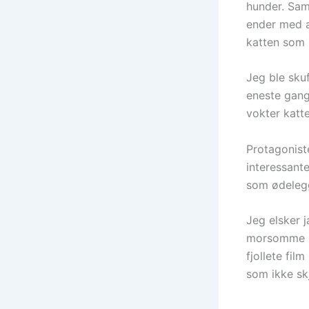
hunder. Sam
ender med a
katten som 
Jeg ble skuf
eneste gang
vokter katt
Protagonist
interessante
som ødelegg
Jeg elsker 
morsomme i 
fjollete fil
som ikke sk