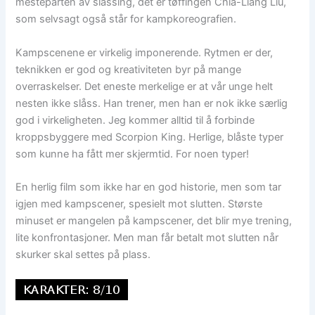
mesteparten av slåssing, det er tøffingen Chia-Liang Liu,
som selvsagt også står for kampkoreografien.
Kampscenene er virkelig imponerende. Rytmen er der,
teknikken er god og kreativiteten byr på mange
overraskelser. Det eneste merkelige er at vår unge helt
nesten ikke slåss. Han trener, men han er nok ikke særlig
god i virkeligheten. Jeg kommer alltid til å forbinde
kroppsbyggere med Scorpion King. Herlige, blåste typer
som kunne ha fått mer skjermtid. For noen typer!
En herlig film som ikke har en god historie, men som tar
igjen med kampscener, spesielt mot slutten. Største
minuset er mangelen på kampscener, det blir mye trening,
lite konfrontasjoner. Men man får betalt mot slutten når
skurker skal settes på plass.