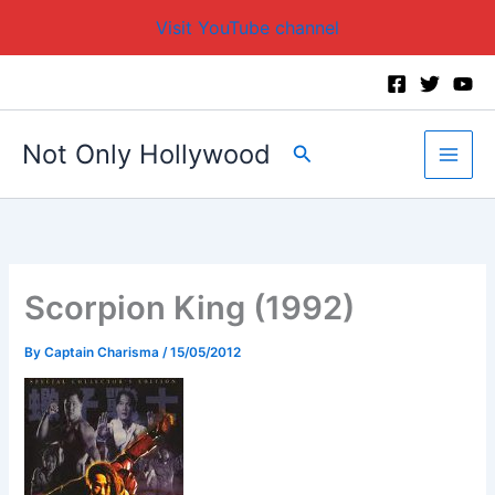
Visit YouTube channel
Skip
to
content
Not Only Hollywood
Search
Scorpion King (1992)
By
Captain Charisma
/
15/05/2012