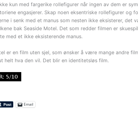
ikke kun med fargerike rollefigurer når ingen av dem er sy
toriene engasjerer. Skap noen eksentriske rollefigurer og f
erne i senk med et manus som nesten ikke eksisterer, det v
folkene bak Seaside Motel. Det som redder filmen er skuespi
este med et ikke eksisterende manus.
el er en film uten sjel, som ønsker å være mange andre fil
ut helt hva den vil. Det blir en identitetsløs film.
Email