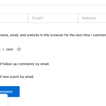
Email*
Website
ame, email, and website in this browser for the next time I commen
=
zero
of follow-up comments by email.
of new posts by email.