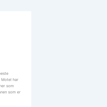
beste
 Motel har
 her som
annen som er