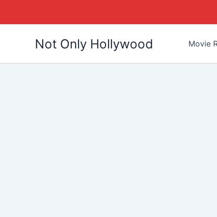
Skip
Not Only Hollywood
to
Movie R
content