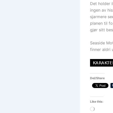
Det holder 
ingen av his
sjarmere se
planen til 
gjør sitt b
Seaside Mot
finner aldri 
Del/Share
Like this:
Loading…