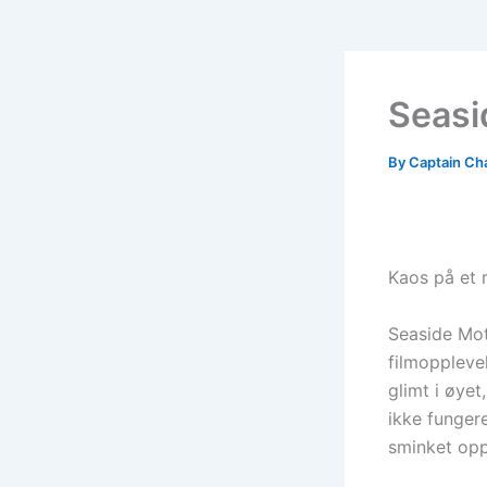
Seasi
By
Captain Ch
Kaos på et m
Seaside Mot
filmoppleve
glimt i øye
ikke fungere
sminket op