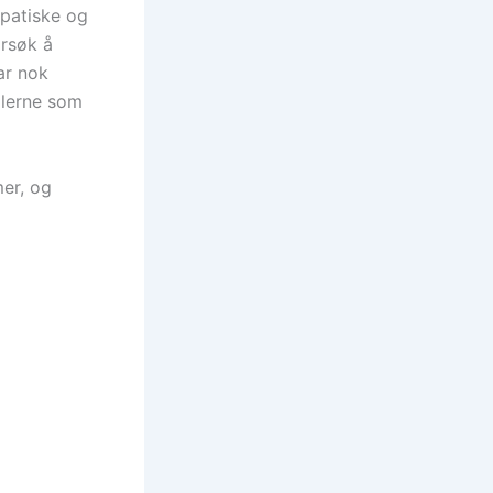
mpatiske og
orsøk å
ar nok
llerne som
mer, og