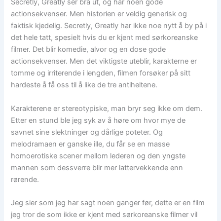
Secretly, Greatly ser bra ut, og har noen gode
actionsekvenser. Men historien er veldig generisk og
faktisk kjedelig. Secretly, Greatly har ikke noe nytt å by på i
det hele tatt, spesielt hvis du er kjent med sørkoreanske
filmer. Det blir komedie, alvor og en dose gode
actionsekvenser. Men det viktigste uteblir, karakterne er
tomme og irriterende i lengden, filmen forsøker på sitt
hardeste å få oss til å like de tre antiheltene.
Karakterene er stereotypiske, man bryr seg ikke om dem.
Etter en stund ble jeg syk av å høre om hvor mye de
savnet sine slektninger og dårlige poteter. Og
melodramaen er ganske ille, du får se en masse
homoerotiske scener mellom lederen og den yngste
mannen som dessverre blir mer lattervekkende enn
rørende.
Jeg sier som jeg har sagt noen ganger før, dette er en film
jeg tror de som ikke er kjent med sørkoreanske filmer vil