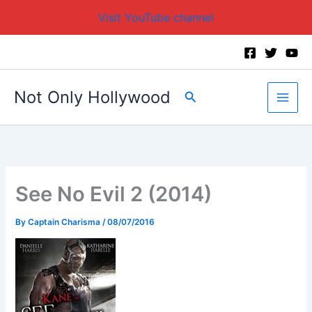
Visit YouTube channel
Skip
to
content
Not Only Hollywood
Search
See No Evil 2 (2014)
By
Captain Charisma
/
08/07/2016