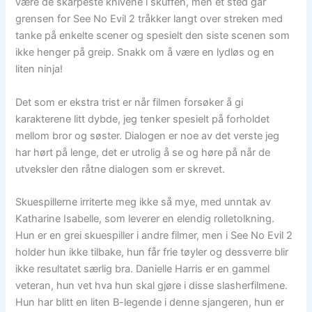
være de skarpeste knivene i skuffen, men et sted går
grensen for See No Evil 2 tråkker langt over streken med
tanke på enkelte scener og spesielt den siste scenen som
ikke henger på greip. Snakk om å være en lydløs og en
liten ninja!
Det som er ekstra trist er når filmen forsøker å gi
karakterene litt dybde, jeg tenker spesielt på forholdet
mellom bror og søster. Dialogen er noe av det verste jeg
har hørt på lenge, det er utrolig å se og høre på når de
utveksler den råtne dialogen som er skrevet.
Skuespillerne irriterte meg ikke så mye, med unntak av
Katharine Isabelle, som leverer en elendig rolletolkning.
Hun er en grei skuespiller i andre filmer, men i See No Evil 2
holder hun ikke tilbake, hun får frie tøyler og dessverre blir
ikke resultatet særlig bra. Danielle Harris er en gammel
veteran, hun vet hva hun skal gjøre i disse slasherfilmene.
Hun har blitt en liten B-legende i denne sjangeren, hun er