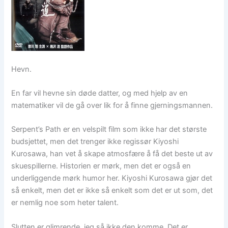
Hevn.
En far vil hevne sin døde datter, og med hjelp av en
matematiker vil de gå over lik for å finne gjerningsmannen.
Serpent’s Path er en velspilt film som ikke har det største
budsjettet, men det trenger ikke regissør Kiyoshi
Kurosawa, han vet å skape atmosfære å få det beste ut av
skuespillerne. Historien er mørk, men det er også en
underliggende mørk humor her. Kiyoshi Kurosawa gjør det
så enkelt, men det er ikke så enkelt som det er ut som, det
er nemlig noe som heter talent.
Slutten er glimrende, jeg så ikke den komme. Det er