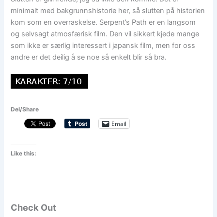
minimalt med bakgrunnshistorie her, så slutten på historien
kom som en overraskelse. Serpent’s Path er en langsom
og selvsagt atmosfærisk film. Den vil sikkert kjede mange
som ikke er særlig interessert i japansk film, men for oss
andre er det deilig å se noe så enkelt blir så bra.
Del/Share
Email
Like this:
Check Out