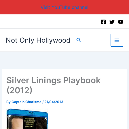
Visit YouTube channel
Skip
to
content
Not Only Hollywood
Search
Silver Linings Playbook
(2012)
By
Captain Charisma
/
21/04/2013