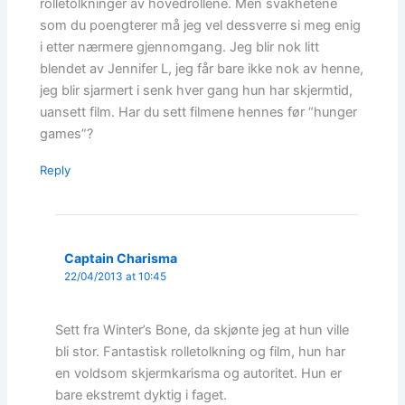
rolletolkninger av hovedrollene. Men svakhetene
som du poengterer må jeg vel dessverre si meg enig
i etter nærmere gjennomgang. Jeg blir nok litt
blendet av Jennifer L, jeg får bare ikke nok av henne,
jeg blir sjarmert i senk hver gang hun har skjermtid,
uansett film. Har du sett filmene hennes før “hunger
games”?
Reply
Captain Charisma
22/04/2013 at 10:45
Sett fra Winter’s Bone, da skjønte jeg at hun ville
bli stor. Fantastisk rolletolkning og film, hun har
en voldsom skjermkarisma og autoritet. Hun er
bare ekstremt dyktig i faget.