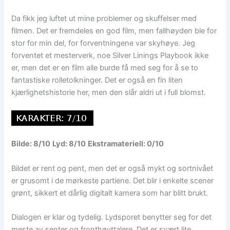
Da fikk jeg luftet ut mine problemer og skuffelser med
filmen. Det er fremdeles en god film, men fallhøyden ble for
stor for min del, for forventningene var skyhøye. Jeg
forventet et mesterverk, noe Silver Linings Playbook ikke
er, men det er en film alle burde få med seg for å se to
fantastiske rolletolkninger. Det er også en fin liten
kjærlighetshistorie her, men den slår aldri ut i full blomst.
Bilde: 8/10
Lyd: 8/10
Ekstramateriell: 0/10
Bildet er rent og pent, men det er også mykt og sortnivået
er grusomt i de mørkeste partiene. Det blir i enkelte scener
grønt, sikkert et dårlig digitalt kamera som har blitt brukt.
Dialogen er klar og tydelig. Lydsporet benytter seg for det
meste av senter og fronthøyttalere. Det er svært lite