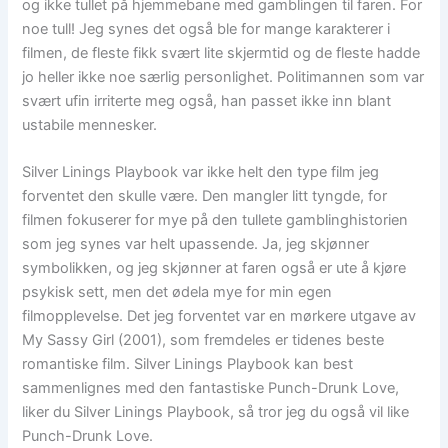
og ikke tullet på hjemmebane med gamblingen til faren. For
noe tull! Jeg synes det også ble for mange karakterer i
filmen, de fleste fikk svært lite skjermtid og de fleste hadde
jo heller ikke noe særlig personlighet. Politimannen som var
svært ufin irriterte meg også, han passet ikke inn blant
ustabile mennesker.
Silver Linings Playbook var ikke helt den type film jeg
forventet den skulle være. Den mangler litt tyngde, for
filmen fokuserer for mye på den tullete gamblinghistorien
som jeg synes var helt upassende. Ja, jeg skjønner
symbolikken, og jeg skjønner at faren også er ute å kjøre
psykisk sett, men det ødela mye for min egen
filmopplevelse. Det jeg forventet var en mørkere utgave av
My Sassy Girl (2001), som fremdeles er tidenes beste
romantiske film. Silver Linings Playbook kan best
sammenlignes med den fantastiske Punch-Drunk Love,
liker du Silver Linings Playbook, så tror jeg du også vil like
Punch-Drunk Love.