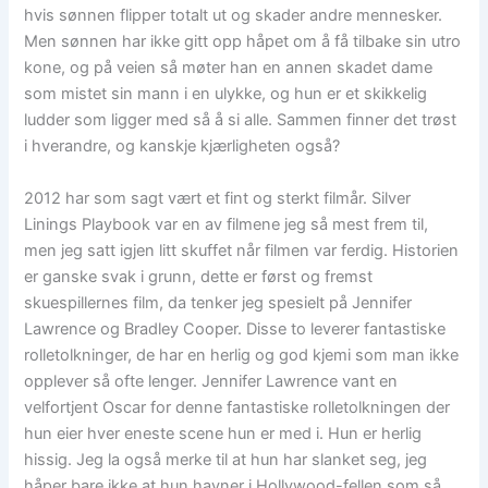
hvis sønnen flipper totalt ut og skader andre mennesker.
Men sønnen har ikke gitt opp håpet om å få tilbake sin utro
kone, og på veien så møter han en annen skadet dame
som mistet sin mann i en ulykke, og hun er et skikkelig
ludder som ligger med så å si alle. Sammen finner det trøst
i hverandre, og kanskje kjærligheten også?
2012 har som sagt vært et fint og sterkt filmår. Silver
Linings Playbook var en av filmene jeg så mest frem til,
men jeg satt igjen litt skuffet når filmen var ferdig. Historien
er ganske svak i grunn, dette er først og fremst
skuespillernes film, da tenker jeg spesielt på Jennifer
Lawrence og Bradley Cooper. Disse to leverer fantastiske
rolletolkninger, de har en herlig og god kjemi som man ikke
opplever så ofte lenger. Jennifer Lawrence vant en
velfortjent Oscar for denne fantastiske rolletolkningen der
hun eier hver eneste scene hun er med i. Hun er herlig
hissig. Jeg la også merke til at hun har slanket seg, jeg
håper bare ikke at hun havner i Hollywood-fellen som så