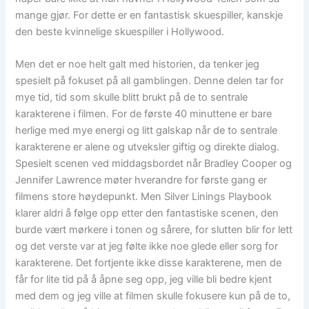
mange gjør. For dette er en fantastisk skuespiller, kanskje
den beste kvinnelige skuespiller i Hollywood.
Men det er noe helt galt med historien, da tenker jeg
spesielt på fokuset på all gamblingen. Denne delen tar for
mye tid, tid som skulle blitt brukt på de to sentrale
karakterene i filmen. For de første 40 minuttene er bare
herlige med mye energi og litt galskap når de to sentrale
karakterene er alene og utveksler giftig og direkte dialog.
Spesielt scenen ved middagsbordet når Bradley Cooper og
Jennifer Lawrence møter hverandre for første gang er
filmens store høydepunkt. Men Silver Linings Playbook
klarer aldri å følge opp etter den fantastiske scenen, den
burde vært mørkere i tonen og sårere, for slutten blir for lett
og det verste var at jeg følte ikke noe glede eller sorg for
karakterene. Det fortjente ikke disse karakterene, men de
får for lite tid på å åpne seg opp, jeg ville bli bedre kjent
med dem og jeg ville at filmen skulle fokusere kun på de to,