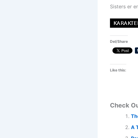
Sisters er e
Del/Share
Like this:
Check O
Th
A 