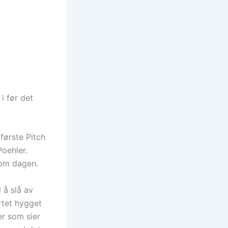
i før det
første Pitch
oehler.
 om dagen.
 å slå av
artet hygget
er som sier