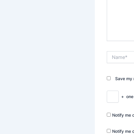
Name*
Save my n
+
one
Notify me 
Notify me 