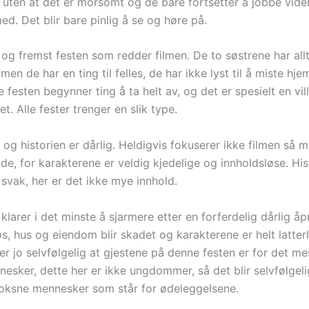
uten at det er morsomt og de bare fortsetter å jobbe vid
ed. Det blir bare pinlig å se og høre på.
 og fremst festen som redder filmen. De to søstrene har all
 men de har en ting til felles, de har ikke lyst til å miste hje
 festen begynner ting å ta helt av, og det er spesielt en v
et. Alle fester trenger en slik type.
og historien er dårlig. Heldigvis fokuserer ikke filmen så 
e, for karakterene er veldig kjedelige og innholdsløse. His
svak, her er det ikke mye innhold.
klarer i det minste å sjarmere etter en forferdelig dårlig åp
s, hus og eiendom blir skadet og karakterene er helt latterl
r jo selvfølgelig at gjestene på denne festen er for det m
esker, dette her er ikke ungdommer, så det blir selvfølge
voksne mennesker som står for ødeleggelsene.