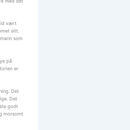
ere med det
tid vært
mmet sitt.
illmann som
mye på
torien er
ning. Det
ige. Det
este godt
lig morsomt