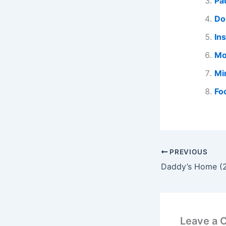
Pau
Do
In
Mo
Mi
Fo
PREVIOUS
Daddy’s Home (
Leave a