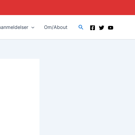
Search
manmeldelser
Om/About