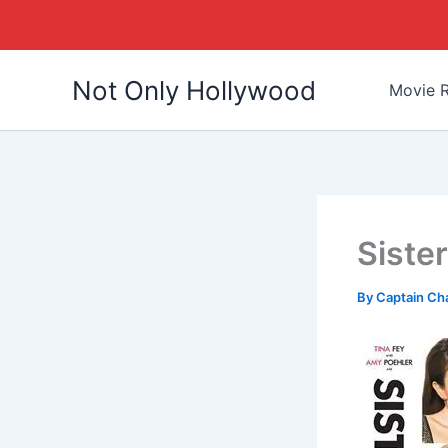
Skip
Not Only Hollywood
to
Movie R
content
Siste
By
Captain Ch