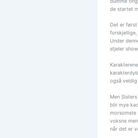
dumme ting 
de startet m
Det er først
forskjellige,
Under denne
stjeler show
Karakterene 
karakterdybd
også veldig 
Men Sisters 
blir mye kao
morsomste e
voksne menn
når det er 