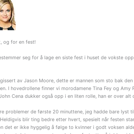
, og for en fest!
stemmer seg for å lage en siste fest i huset de vokste opp 
regissert av Jason Moore, dette er mannen som sto bak den 
men. I hovedrollene finner vi morodamene Tina Fey og Amy P
John Cena dukker også opp i en liten rolle, han er over alt
re problemer de første 20 minuttene, jeg hadde bare lyst til
 Heldigvis blir ting bedre etter hvert, spesielt når festen st
n det er ikke hyggelig å følge to kvinner i godt voksen ald