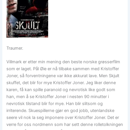
Traumer.
Villmark er etter min mening den beste norske grøsserfilm
som er laget. Pål Øie er nå tilbake sammen med Kristoffer
Joner, så forventningene var ikke akkurat lave. Men Skjult
skuffet, det blir for mye Kristoffer Joner. Jeg liker denne
karen, få kan spille paranoid og nevrotisk like godt som
han, men å se Kristoffer Joner i nesten 90 minutter i
nevrotisk tilstand blir for mye. Han blir slitsom og
irriterende. Skuespillerne gjør en god jobb, utenlandske
seere vil nok la seg imponere over Kristoffer Joner. Det er
verre for oss nordmenn som har sett denne rolletolkningen