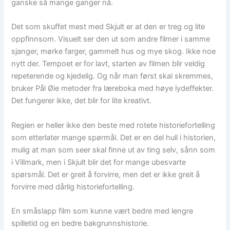
ganske så mange ganger nå.
Det som skuffet mest med Skjult er at den er treg og lite
oppfinnsom. Visuelt ser den ut som andre filmer i samme
sjanger, mørke farger, gammelt hus og mye skog. Ikke noe
nytt der. Tempoet er for lavt, starten av filmen blir veldig
repeterende og kjedelig. Og når man først skal skremmes,
bruker Pål Øie metoder fra læreboka med høye lydeffekter.
Det fungerer ikke, det blir for lite kreativt.
Regien er heller ikke den beste med rotete historiefortelling
som etterlater mange spørmål. Det er en del hull i historien,
mulig at man som seer skal finne ut av ting selv, sånn som
i Villmark, men i Skjult blir det for mange ubesvarte
spørsmål. Det er greit å forvirre, men det er ikke greit å
forvirre med dårlig historiefortelling.
En småslapp film som kunne vært bedre med lengre
spilletid og en bedre bakgrunnshistorie.