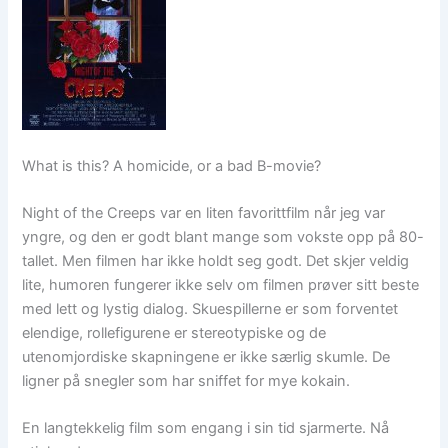
What is this? A homicide, or a bad B-movie?
Night of the Creeps var en liten favorittfilm når jeg var
yngre, og den er godt blant mange som vokste opp på 80-
tallet. Men filmen har ikke holdt seg godt. Det skjer veldig
lite, humoren fungerer ikke selv om filmen prøver sitt beste
med lett og lystig dialog. Skuespillerne er som forventet
elendige, rollefigurene er stereotypiske og de
utenomjordiske skapningene er ikke særlig skumle. De
ligner på snegler som har sniffet for mye kokain.
En langtekkelig film som engang i sin tid sjarmerte. Nå