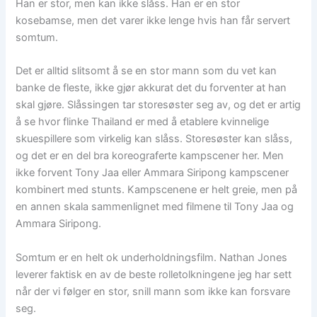
Han er stor, men kan ikke slåss. Han er en stor
kosebamse, men det varer ikke lenge hvis han får servert
somtum.
Det er alltid slitsomt å se en stor mann som du vet kan
banke de fleste, ikke gjør akkurat det du forventer at han
skal gjøre. Slåssingen tar storesøster seg av, og det er artig
å se hvor flinke Thailand er med å etablere kvinnelige
skuespillere som virkelig kan slåss. Storesøster kan slåss,
og det er en del bra koreograferte kampscener her. Men
ikke forvent Tony Jaa eller Ammara Siripong kampscener
kombinert med stunts. Kampscenene er helt greie, men på
en annen skala sammenlignet med filmene til Tony Jaa og
Ammara Siripong.
Somtum er en helt ok underholdningsfilm. Nathan Jones
leverer faktisk en av de beste rolletolkningene jeg har sett
når der vi følger en stor, snill mann som ikke kan forsvare
seg.