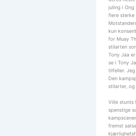
juling i Ong
flere sterke
Motstanderne
kun konsent
for Muay Tha
stilarten so
Tony Jaa er
se i Tony Ja
tilfeller. 
Den kampspo
stilarter, o
Ville stunts
spenstige sc
kampscenene
fremst satse
kjærlighets