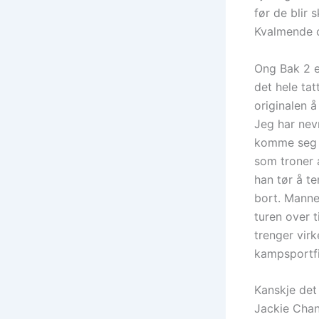
før de blir 
Kvalmende 
Ong Bak 2 er
det hele tat
originalen å
Jeg har nevn
komme seg v
som troner 
han tør å t
bort. Manne
turen over 
trenger virk
kampsportfi
Kanskje det
Jackie Chan