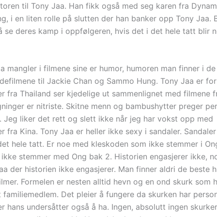
toren til Tony Jaa. Han fikk også med seg karen fra Dynami
 i en liten rolle på slutten der han banker opp Tony Jaa. B
se deres kamp i oppfølgeren, hvis det i det hele tatt blir 
a mangler i filmene sine er humor, humoren man finner i d
defilmene til Jackie Chan og Sammo Hung. Tony Jaa er for 
er fra Thailand ser kjedelige ut sammenlignet med filmene f
ninger er nitriste. Skitne menn og bambushytter preger per
. Jeg liker det rett og slett ikke når jeg har vokst opp med
r fra Kina. Tony Jaa er heller ikke sexy i sandaler. Sandaler
 det hele tatt. Er noe med kleskoden som ikke stemmer i On
ikke stemmer med Ong bak 2. Historien engasjerer ikke, no
 der historien ikke engasjerer. Man finner aldri de beste hi
lmer. Formelen er nesten alltid hevn og en ond skurk som h
t familiemedlem. Det pleier å fungere da skurken har person
r hans undersåtter også å ha. Ingen, absolutt ingen skurke