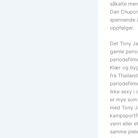
såkalte men
Dan Chupong,
spennende å 
oppfølger.
Det Tony Ja
gamle perio
periodefilm
Klær og byg
fra Thailand
periodefilme
ikke sexy i
er mye som 
med Tony Jaa
kampsportfi
venn eller e
samme pleie