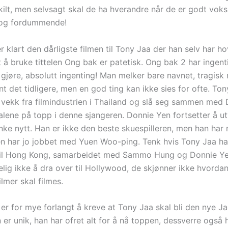
skilt, men selvsagt skal de ha hverandre når de er godt vok
og fordummende!
 klart den dårligste filmen til Tony Jaa der han selv har hov
t å bruke tittelen Ong bak er patetisk. Ong bak 2 har ingen
 gjøre, absolutt ingenting! Man melker bare navnet, tragisk
t det tidligere, men en god ting kan ikke sies for ofte. To
ekk fra filmindustrien i Thailand og slå seg sammen med
alene på topp i denne sjangeren. Donnie Yen fortsetter å ut
enke nytt. Han er ikke den beste skuespilleren, men han har
n har jo jobbet med Yuen Woo-ping. Tenk hvis Tony Jaa ha
til Hong Kong, samarbeidet med Sammo Hung og Donnie Ye
elig ikke å dra over til Hollywood, de skjønner ikke hvorda
lmer skal filmes.
 er for mye forlangt å kreve at Tony Jaa skal bli den nye J
 er unik, han har ofret alt for å nå toppen, dessverre også