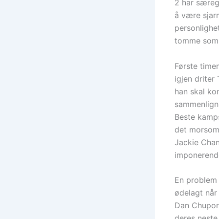
2 har særeg
å være sjar
personlighet
tomme som e
Første time
igjen drite
han skal ko
sammenligne
Beste kamps
det morsomm
Jackie Chan
imponerende.
En problem 
ødelagt når 
Dan Chupong
deres neste 