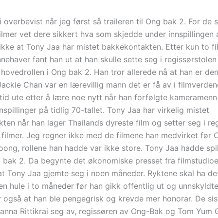
i overbevist når jeg først så traileren til Ong bak 2. For de
lmer vet dere sikkert hva som skjedde under innspillingen
 ikke at Tony Jaa har mistet bakkekontakten. Etter kun to f
nehaver fant han ut at han skulle sette seg i regissørstolen
 hovedrollen i Ong bak 2. Han tror allerede nå at han er de
ackie Chan var en lærevillig mann det er få av i filmverden
ltid ute etter å lære noe nytt når han forfølgte kameramen
nspillinger på tidlig 70-tallet. Tony Jaa har virkelig mistet
ten når han lager Thailands dyreste film og setter seg i re
o filmer. Jeg regner ikke med de filmene han medvirket før
ng, rollene han hadde var ikke store. Tony Jaa hadde spil
bak 2. Da begynte det økonomiske presset fra filmstudioe
t Tony Jaa gjemte seg i noen måneder. Ryktene skal ha det 
en hule i to måneder før han gikk offentlig ut og unnskyldt
r også at han ble pengegrisk og krevde mer honorar. De si
Panna Rittikrai seg av, regissøren av Ong-Bak og Tom Yum