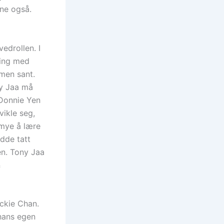
sne også.
edrollen. I
ting med
 men sant.
ny Jaa må
 Donnie Yen
vikle seg,
 mye å lære
dde tatt
n. Tony Jaa
n
ackie Chan.
 hans egen