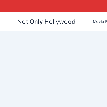
Skip
Not Only Hollywood
to
Movie R
content