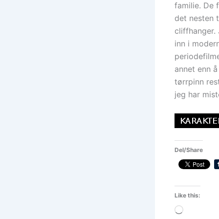
familie. De
det nesten t
cliffhanger.
inn i moder
periodefilm
annet enn å 
tørrpinn res
jeg har mis
Del/Share
Like this:
Loading…