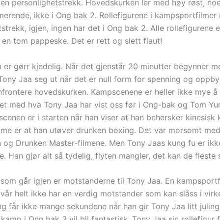
en personlighetstrekk. Hovedskurken ler med høy røst, noe
merende, ikke i Ong bak 2. Rollefigurene i kampsportfilmer
strekk, igjen, ingen har det i Ong bak 2. Alle rollefigurene e
n tom pappeske. Det er rett og slett flaut!
n er gørr kjedelig. Når det gjenstår 20 minutter begynner 
r Tony Jaa seg ut når det er null form for spenning og oppb
nfrontere hovedskurken. Kampscenene er heller ikke mye å 
t med hva Tony Jaa har vist oss før i Ong-bak og Tom Y
cenen er i starten når han viser at han behersker kinesisk 
e er at han utøver drunken boxing. Det var morsomt med
 og Drunken Master-filmene. Men Tony Jaas kung fu er ikk
 Han gjør alt så tydelig, flyten mangler, det kan de fleste 
som går igjen er motstanderne til Tony Jaa. En kampsportfi
vår helt ikke har en verdig motstander som kan slåss i virk
 får ikke mange sekundene når han gir Tony Jaa litt juling
kamp i Onn bak 3 vil bli fantastisk. Tony Jaa sin rollefigur 