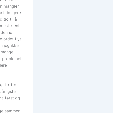
en mangler
t tidligere.
 tid til å
mest kjent
t denne
 ordet flyt.
n jeg ikke
 i mange
r problemet.
lere
er to-tre
dårligste
a først og
enge sammen