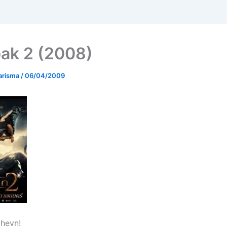
ak 2 (2008)
arisma
/
06/04/2009
 hevn!