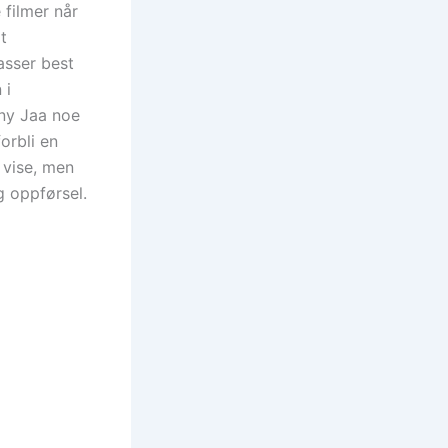
filmer når
t
passer best
 i
ony Jaa noe
orbli en
l vise, men
g oppførsel.