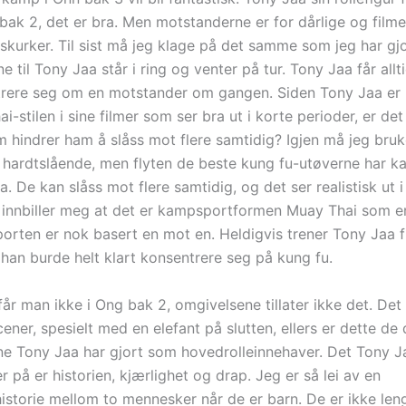
 bak 2, det er bra. Men motstanderne er for dårlige og film
 skurker. Til sist må jeg klage på det samme som jeg har gjor
 til Tony Jaa står i ring og venter på tur. Tony Jaa får alltid
rere seg om en motstander om gangen. Siden Tony Jaa er 
i-stilen i sine filmer som ser bra ut i korte perioder, er de
m hindrer ham å slåss mot flere samtidig? Igjen må jeg bruke
 hardtslående, men flyten de beste kung fu-utøverne har ka
a. De kan slåss mot flere samtidig, og det ser realistisk ut
Jeg innbiller meg at det er kampsportformen Muay Thai som e
rten er nok basert en mot en. Heldigvis trener Tony Jaa f
g han burde helt klart konsentrere seg på kung fu.
 får man ikke i Ong bak 2, omgivelsene tillater ikke det. Det 
ener, spesielt med en elefant på slutten, ellers er dette de 
 Tony Jaa har gjort som hovedrolleinnehaver. Det Tony Ja
r på er historien, kjærlighet og drap. Jeg er så lei av en
historie mellom to mennesker når de er barn. De er ikke l