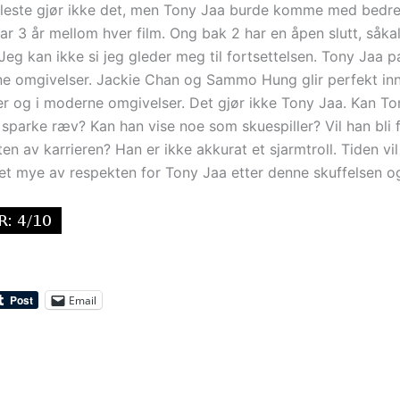
 fleste gjør ikke det, men Tony Jaa burde komme med bedre 
ar 3 år mellom hver film. Ong bak 2 har en åpen slutt, såkal
 Jeg kan ikke si jeg gleder meg til fortsettelsen. Tony Jaa 
ne omgivelser. Jackie Chan og Sammo Hung glir perfekt inn
er og i moderne omgivelser. Det gjør ikke Tony Jaa. Kan T
sparke ræv? Kan han vise noe som skuespiller? Vil han bli f
ten av karrieren? Han er ikke akkurat et sjarmtroll. Tiden vi
tet mye av respekten for Tony Jaa etter denne skuffelsen o
Email