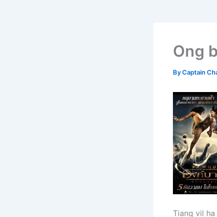
Ong b
By
Captain Ch
Tiang vil ha