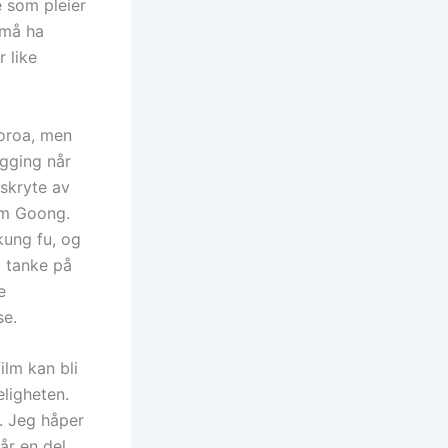
 som pleier
 må ha
r like
moroa, men
ygging når
skryte av
um Goong.
kung fu, og
 tanke på
e
se.
lm kan bli
eligheten.
. Jeg håper
får en del