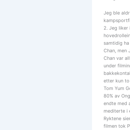
Jeg ble aldr
kampsportfi
2. Jeg liker
hovedrollein
samtidig ha
Chan, men J
Chan var al
under filmin
bakkekontak
etter kun t
Tom Yum Goo
80% av Ong 
endte med a
mediterte i 
Ryktene sie
filmen tok 