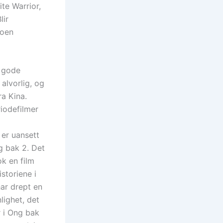
te Warrior,
lir
noen
e gode
alvorlig, og
ra Kina.
iodefilmer
 er uansett
g bak 2. Det
k en film
storiene i
ar drept en
lighet, det
r i Ong bak