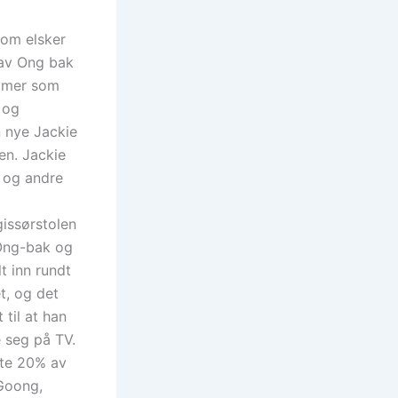
 som elsker
 av Ong bak
ilmer som
 og
n nye Jackie
en. Jackie
n og andre
gissørstolen
 Ong-bak og
t inn rundt
t, og det
til at han
e seg på TV.
ste 20% av
 Goong,