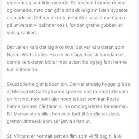
morsom og samtidig rørende. St. Vincent blander drama
og komedie, men den går aldri skikkelig inn i den dypeste
dramadelen. Det hadde nok heller ikke passet med tanke
på universet vi befinner oss i, for den gretne gubben er
veldig karikert.
Det var en karakter jeg ikke likte, det var karakteren som
Naomi Watts spiller. Hun er en slags russisk horedanser,
denne karakteren bidrar med svært lite og jeg fant henne
kun irriterende.
Skuespillerne gjør jobben sin. Det var endelig hyggelig å se
at Melissa McCarthy kunne spille en mer normal rolle som
en forvirret mor som gjør noen tabber som kan koste
henne sønnen når faren vil ha omsorgsretten for sønnen.
Bill Murray storspiller, han er jo født til å spille en slesk,
gretten drittsekk som ser jævla sliten ut.
St. Vincent er normalt sett en film som vil få deg til å le,