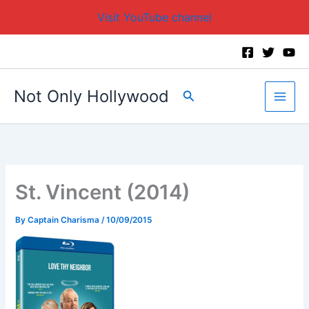
Visit YouTube channel
Skip
to
content
Not Only Hollywood
Search
St. Vincent (2014)
By
Captain Charisma
/
10/09/2015