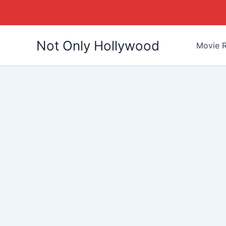
Skip
Not Only Hollywood
to
Movie R
content