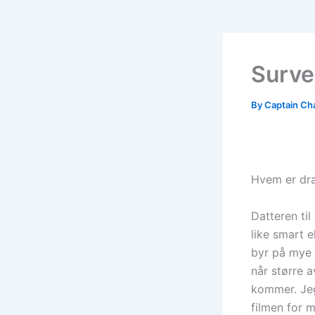
Surve
By
Captain Ch
Hvem er dr
Datteren ti
like smart 
byr på mye 
når større 
kommer. Jeg
filmen for m