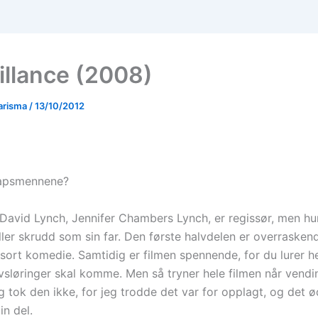
illance (2008)
arisma
/
13/10/2012
apsmennene?
l David Lynch, Jennifer Chambers Lynch, er regissør, men hu
eller skrudd som sin far. Den første halvdelen er overraske
sort komedie. Samtidig er filmen spennende, for du lurer he
avsløringer skal komme. Men så tryner hele filmen når vend
 tok den ikke, for jeg trodde det var for opplagt, og det ø
in del.