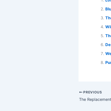
Lo
Bl
Th
Wi
Th
De
We
Pu
PREVIOUS
The Replacement