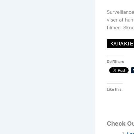
Surveillanc
viser at hun
filmen. Skoe
Del/Share
Like this:
Check O