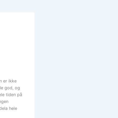
n er ikke
nde god, og
le tiden på
ingen
dela hele