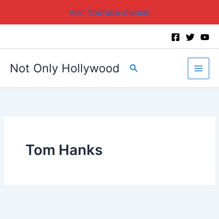
Visit YouTube channel
Skip
to
content
Not Only Hollywood
Search
Tom Hanks