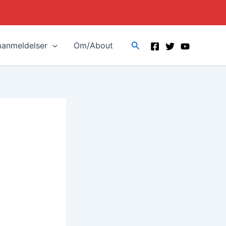
Search
manmeldelser
Om/About