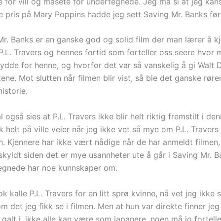
le for vill og masete for undertegnede. Jeg må si at jeg ka
re pris på Mary Poppins hadde jeg sett Saving Mr. Banks før
Mr. Banks er en ganske god og solid film der man lærer å k
 P.L. Travers og hennes fortid som forteller oss seere hvor
ydde for henne, og hvorfor det var så vanskelig å gi Walt 
tene. Mot slutten når filmen blir vist, så ble det ganske røre
istorie.
 også sies at P.L. Travers ikke blir helt riktig fremstilt i de
k helt på ville veier når jeg ikke vet så mye om P.L. Travers 
n. Kjennere har ikke vært nådige når de har anmeldt filmen,
kyldt siden det er mye usannheter ute å går i Saving Mr. 
egnede har noe kunnskaper om.
k kalle P.L. Travers for en litt sprø kvinne, nå vet jeg ikk
 det jeg fikk se i filmen. Men at hun var direkte finner jeg
 galt i, ikke alle kan være som japanere, noen må jo fortell