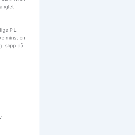
anglet
ige P.L.
kke minst en
i slipp på
v