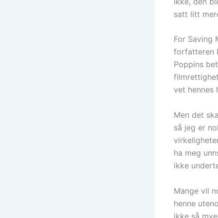
ikke, den b
satt litt me
For Saving 
forfatteren
Poppins bet
filmrettighe
vet hennes h
Men det skal
så jeg er no
virkelighete
ha meg unns
ikke undert
Mange vil no
henne utenom
ikke så mye