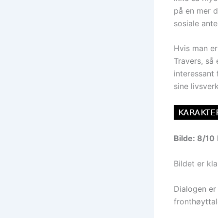
på en mer d
sosiale ante
Hvis man er
Travers, så 
interessant
sine livsver
Bilde: 8/10
Bildet er kl
Dialogen er
fronthøyttal