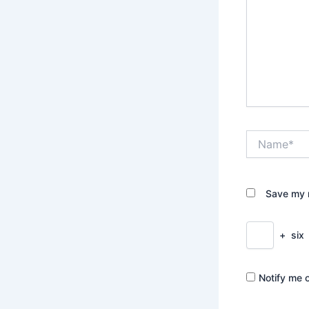
Name*
Save my n
+
six
Notify me 