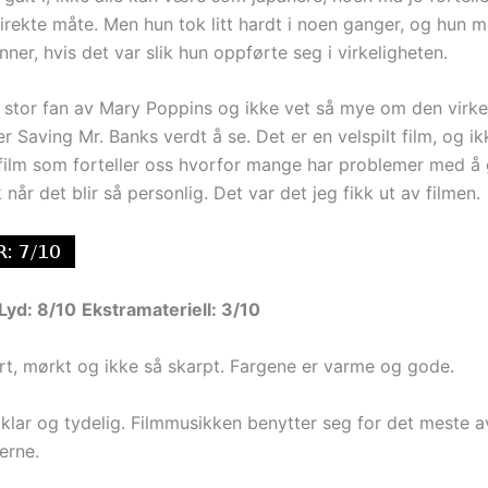
irekte måte. Men hun tok litt hardt i noen ganger, og hun m
nner, hvis det var slik hun oppførte seg i virkeligheten.
 stor fan av Mary Poppins og ikke vet så mye om den virkel
er Saving Mr. Banks verdt å se. Det er en velspilt film, og i
 film som forteller oss hvorfor mange har problemer med å g
k når det blir så personlig. Det var det jeg fikk ut av filmen.
Lyd: 8/10
Ekstramateriell: 3/10
art, mørkt og ikke så skarpt. Fargene er varme og gode.
 klar og tydelig. Filmmusikken benytter seg for det meste a
erne.