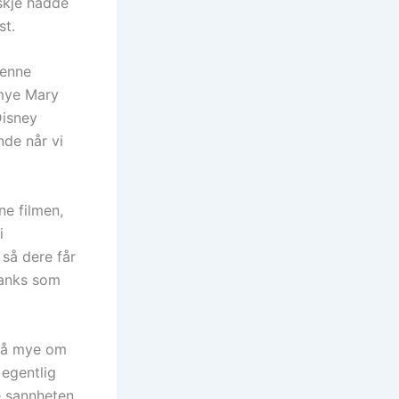
nskje hadde
st.
jenne
 mye Mary
Disney
nde når vi
nne filmen,
i
 så dere får
Banks som
e så mye om
 egentlig
e sannheten