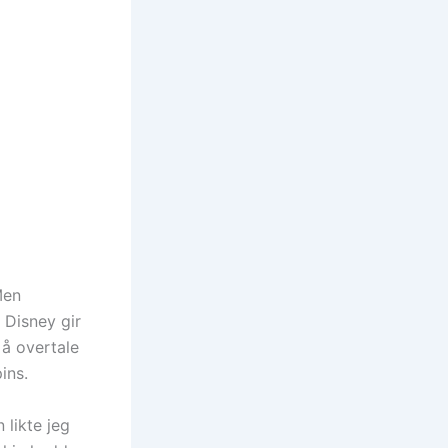
Men
t Disney gir
 å overtale
ins.
 likte jeg