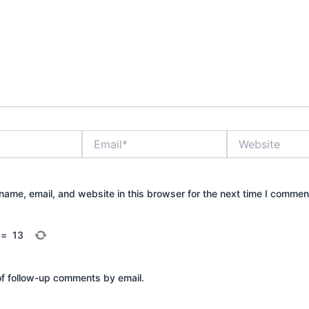
Email*
Website
ame, email, and website in this browser for the next time I commen
=
13
of follow-up comments by email.