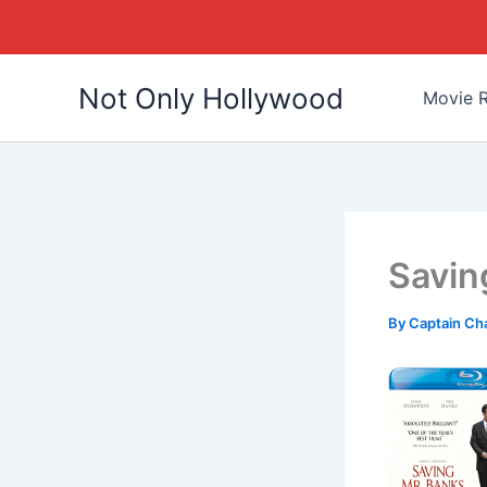
Skip
Not Only Hollywood
to
Movie R
content
Savin
By
Captain Ch