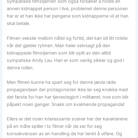
sympatiske filmstjernen som også forsøker å holde en
annen kidnappet person i live, problemet denne personen
har er at han ikke har pengene som kidnapperne vil at han
skal betale.
Filmen veksler mellom nåtid og fortid, det kan bli litt rotete
når det gjelder rytmen. Man heier selvsagt på den
kidnappede filmstjernen som blir spilt av den alltid
sympatiske Andy Lau. Han er som vanlig sikker og god i
denne rollen.
Men filmen kunne ha spart seg for denne jævla røde
propagandaen der protagonisten ikke lar seg knekke med
det første for han har tjenestegjort i militæret, noe som blir
påpekt noen ganger. Snakk om kvalmende propaganda!
Ellers er det noen interessante scener her der karakterene
på en måte spiller i to filmer når de ser for seg
konsekvensen av en handling de har tenkt å utføre. Og