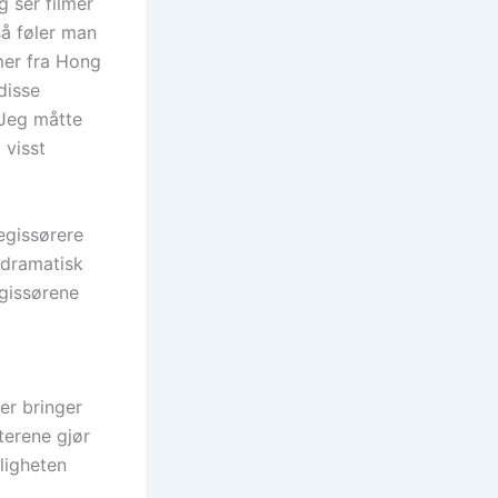
g ser filmer
så føler man
mer fra Hong
disse
 Jeg måtte
 visst
regissørere
 dramatisk
egissørene
jer bringer
terene gjør
eligheten