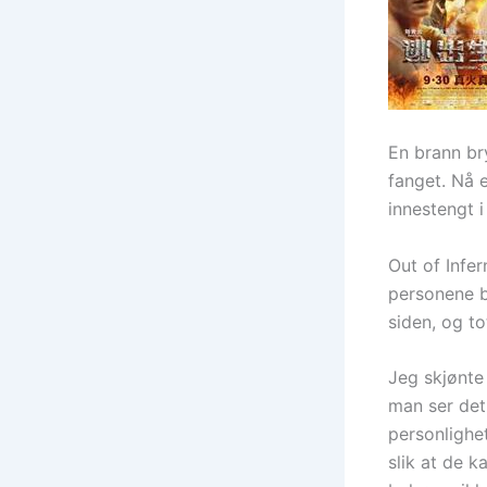
En brann bry
fanget. Nå 
innestengt 
Out of Infer
personene b
siden, og to
Jeg skjønte 
man ser det 
personlighe
slik at de k