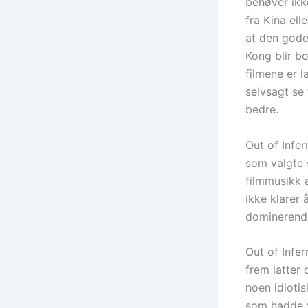
behøver ikk
fra Kina el
at den gode
Kong blir b
filmene er 
selvsagt se 
bedre.
Out of Infer
som valgte 
filmmusikk 
ikke klarer 
dominerende
Out of Infer
frem latter 
noen idiotis
som hadde v