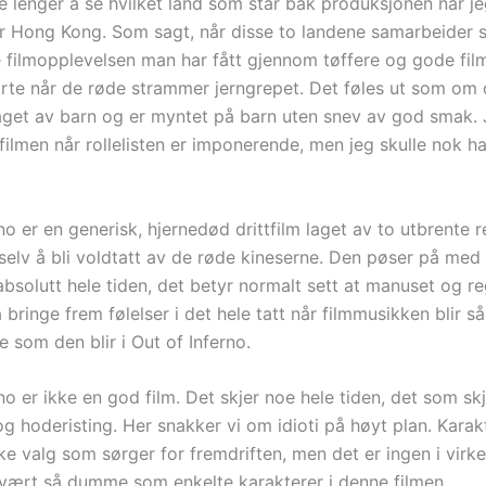
e lenger å se hvilket land som står bak produksjonen når je
ler Hong Kong. Som sagt, når disse to landene samarbeider 
 filmopplevelsen man har fått gjennom tøffere og gode fil
orte når de røde strammer jerngrepet. Det føles ut som om 
laget av barn og er myntet på barn uten snev av god smak.
filmen når rollelisten er imponerende, men jeg skulle nok ha
no er en generisk, hjernedød drittfilm laget av to utbrente 
selv å bli voldtatt av de røde kineserne. Den pøser på med
absolutt hele tiden, det betyr normalt sett at manuset og r
å bringe frem følelser i det hele tatt når filmmusikken blir så
 som den blir i Out of Inferno.
no er ikke en god film. Det skjer noe hele tiden, det som sk
og hoderisting. Her snakker vi om idioti på høyt plan. Karak
ke valg som sørger for fremdriften, men det er ingen i virk
ært så dumme som enkelte karakterer i denne filmen.