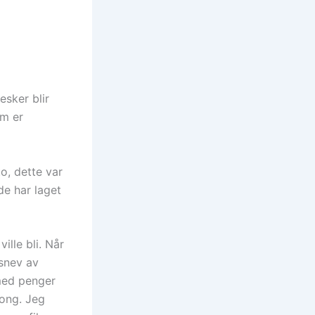
esker blir
om er
o, dette var
de har laget
ille bli. Når
 snev av
 med penger
Kong. Jeg