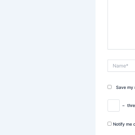
Name*
Save my n
−
thr
Notify me 