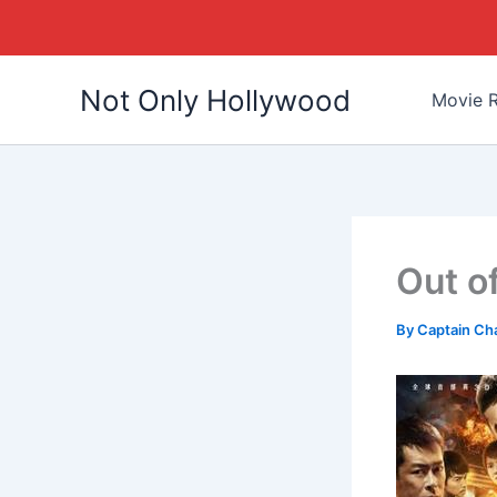
Skip
Not Only Hollywood
to
Movie R
content
Out o
By
Captain Ch