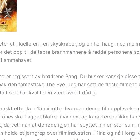
ter ut i kjelleren i en skyskraper, og en hel haug med menn
er det opp til de tapre brannmennene å redde personene s
i flammehavet.
no er regissert av brødrene Pang. Du husker kanskje disse t
ak den fantastiske The Eye. Jeg har sett de fleste filmene 
talt sett har kvaliteten vært svært dårlig.
raskt etter kun 15 minutter hvordan denne filmopplevelsen v
kinesiske flagget blafrer i vinden, og karakterene ikke har
t, da vet man at de røde igjen har spyttet inn en stor sum
an holde et jerngrep over filmindustrien i Kina og nå Hong 