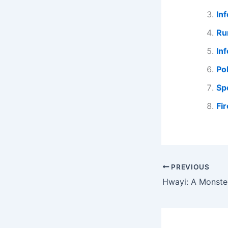
In
Ru
In
Po
Sp
Fi
PREVIOUS
Hwayi: A Monste