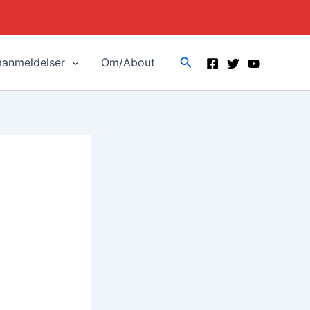
Search
manmeldelser
Om/About