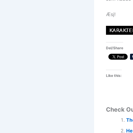
Æsj!
Del/Share
Like this:
Check O
Th
He