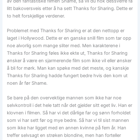
av den fantastiske filmen Shame, så vil du nok dessverre få
litt bakoversveis etter å ha sett Thanks for Sharing. Dette er
to helt forskjellige verdener.
Problemet med Thanks for Sharing er at den nettopp er
laget i Hollywood. Dette er en ganske snill film som tar opp
noe alvorlig som mange sliter med. Men karakterene i
Thanks for Sharing føles ikke ekte ut, Thanks for Sharing
ønsker å være en sjarmerende film som ikke vil eller ønsker
å bli for mørk. Man kan spøke med det meste, og kanskje
Thanks for Sharing hadde fungert bedre hvis den kom ut
noen år før Shame.
Se bare på den overvektige mannen som ikke har noe
selvkontroll i det hele tatt når det gjelder sitt eget liv. Han er
klovnen i filmen. Så har vi det dårlige far og sønn forholdet
som vi har sett før og mye bedre. Så har vi til sist mannen
som ikke har ligget med en annen kvinne på fem år. Han
treffer selvsagt en strøken blondine, men han forteller