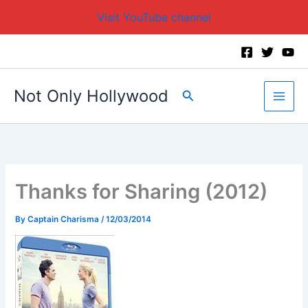
Visit YouTube channel
Skip
to
content
Not Only Hollywood
Search
Thanks for Sharing (2012)
By
Captain Charisma
/
12/03/2014