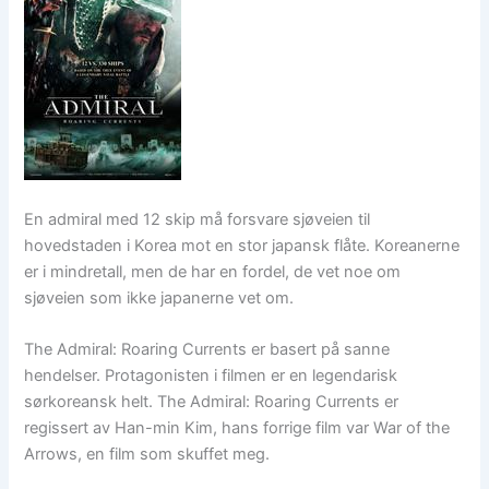
En admiral med 12 skip må forsvare sjøveien til
hovedstaden i Korea mot en stor japansk flåte. Koreanerne
er i mindretall, men de har en fordel, de vet noe om
sjøveien som ikke japanerne vet om.
The Admiral: Roaring Currents er basert på sanne
hendelser. Protagonisten i filmen er en legendarisk
sørkoreansk helt. The Admiral: Roaring Currents er
regissert av Han-min Kim, hans forrige film var War of the
Arrows, en film som skuffet meg.