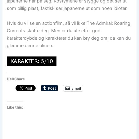
japanerne har på seg. Kostymene er stygge og det ser ut
som billig plast, faktisk ser japanerne ut som noen idioter.
Hvis du vil se en actionfilm, så vil ikke The Admiral: Roaring
Currents skuffe deg. Men er du ute etter god
karakterdybde og karakterer du kan bry deg om, da kan du
glemme denne filmen.
Del/Share
Email
Like this: