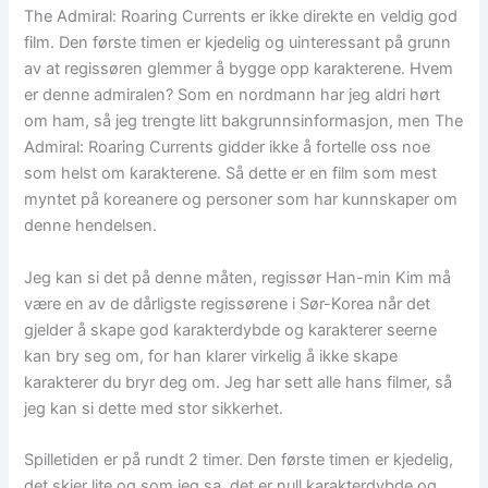
The Admiral: Roaring Currents er ikke direkte en veldig god
film. Den første timen er kjedelig og uinteressant på grunn
av at regissøren glemmer å bygge opp karakterene. Hvem
er denne admiralen? Som en nordmann har jeg aldri hørt
om ham, så jeg trengte litt bakgrunnsinformasjon, men The
Admiral: Roaring Currents gidder ikke å fortelle oss noe
som helst om karakterene. Så dette er en film som mest
myntet på koreanere og personer som har kunnskaper om
denne hendelsen.
Jeg kan si det på denne måten, regissør Han-min Kim må
være en av de dårligste regissørene i Sør-Korea når det
gjelder å skape god karakterdybde og karakterer seerne
kan bry seg om, for han klarer virkelig å ikke skape
karakterer du bryr deg om. Jeg har sett alle hans filmer, så
jeg kan si dette med stor sikkerhet.
Spilletiden er på rundt 2 timer. Den første timen er kjedelig,
det skjer lite og som jeg sa, det er null karakterdybde og