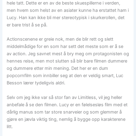
hele tatt. Dette er en av de beste skuespillerne i verden,
men hvem som helst av en asiater kunne ha erstattet ham i
Lucy. Han kan ikke bli mer stereotypisk i skurkerollen, det
er bare trist å se på.
Actionscenene er greie nok, men de blir rett og slett
middelmådige for en som har sett det meste som er å se
av action. Jeg savnet mest å bry meg om protagonisten og
hennes reise, men mot slutten så blir bare filmen dummere
og dummere etter min mening. Det her er en dum
popcornfilm som innbiller seg at den er veldig smart, Luc
Besson lærer tydeligvis aldri.
Selv om jeg ikke var så stor fan av Limitless, vil jeg heller
anbefale å se den filmen. Lucy er en følelsesløs film med et
dårlig manus som tar store snarveier og som glemmer å
gjøre en jævla viktig ting, nemlig å bygge opp karakterene
litt.