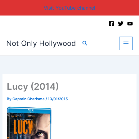
Visit YouTube channel
Skip
to
content
Not Only Hollywood
Search
Lucy (2014)
By
Captain Charisma
/
13/01/2015