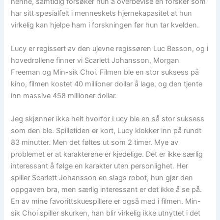
henne, samtidig forsøker hun å overbevise en forsker som
har sitt spesialfelt i menneskets hjernekapasitet at hun
virkelig kan hjelpe ham i forskningen før hun tar kvelden.
Lucy er regissert av den ujevne regissøren Luc Besson, og i
hovedrollene finner vi Scarlett Johansson, Morgan
Freeman og Min-sik Choi. Filmen ble en stor suksess på
kino, filmen kostet 40 millioner dollar å lage, og den tjente
inn massive 458 millioner dollar.
Jeg skjønner ikke helt hvorfor Lucy ble en så stor suksess
som den ble. Spilletiden er kort, Lucy klokker inn på rundt
83 minutter. Men det føltes ut som 2 timer. Mye av
problemet er at karakterene er kjedelige. Det er ikke særlig
interessant å følge en karakter uten personlighet. Her
spiller Scarlett Johansson en slags robot, hun gjør den
oppgaven bra, men særlig interessant er det ikke å se på.
En av mine favorittskuespillere er også med i filmen. Min-
sik Choi spiller skurken, han blir virkelig ikke utnyttet i det