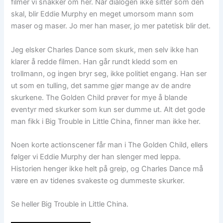
filmer vi snakker om her. Når dialogen ikke sitter som den
skal, blir Eddie Murphy en meget umorsom mann som
maser og maser. Jo mer han maser, jo mer patetisk blir det.
Jeg elsker Charles Dance som skurk, men selv ikke han
klarer å redde filmen. Han går rundt kledd som en
trollmann, og ingen bryr seg, ikke politiet engang. Han ser
ut som en tulling, det samme gjør mange av de andre
skurkene. The Golden Child prøver for mye å blande
eventyr med skurker som kun ser dumme ut. Alt det gode
man fikk i Big Trouble in Little China, finner man ikke her.
Noen korte actionscener får man i The Golden Child, ellers
følger vi Eddie Murphy der han slenger med leppa.
Historien henger ikke helt på greip, og Charles Dance må
være en av tidenes svakeste og dummeste skurker.
Se heller Big Trouble in Little China.