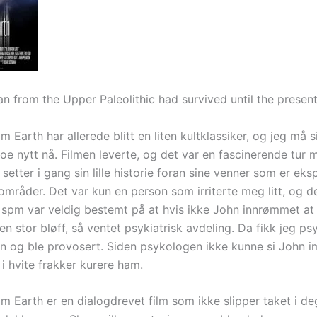
an from the Upper Paleolithic had survived until the presen
 Earth har allerede blitt en liten kultklassiker, og jeg må s
noe nytt nå. Filmen leverte, og det var en fascinerende tur
setter i gang sin lille historie foran sine venner som er eks
 områder. Det var kun en person som irriterte meg litt, og d
spm var veldig bestemt på at hvis ikke John innrømmet at
 en stor bløff, så ventet psykiatrisk avdeling. Da fikk jeg ps
n og ble provosert. Siden psykologen ikke kunne si John i
i hvite frakker kurere ham.
m Earth er en dialogdrevet film som ikke slipper taket i de