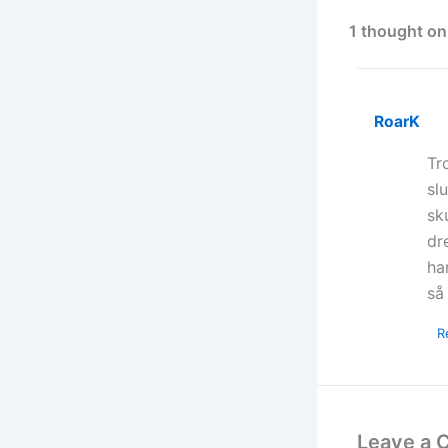
1 thought on
RoarK
Tr
sl
sk
dr
ha
så
R
Leave a