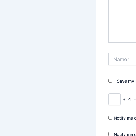
Name*
Save my n
+
4
Notify me 
Notify me 