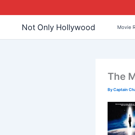
Skip
Not Only Hollywood
to
Movie R
content
The M
By
Captain Ch