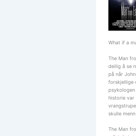
What if a m
The Man from
deilig å se 
på når John 
forskjellige
psykologen 
historie var
vrangstrupe
skulle menn 
The Man fro