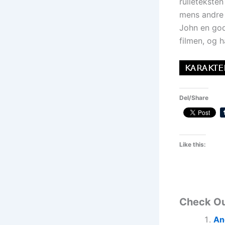
rulletekste
mens andre 
John en god
filmen, og 
Del/Share
Like this:
Check O
An