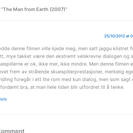
 “The Man from Earth (2007)”
25/10/2012 at 
odde denne filmen ville kjede meg, men satt jaggu klistret fra
utt, mye takket være den ekstremt velskrevne dialogen og s
uespillerne er ok, ikke mer, ikke mindre. Men denne filmen e
evet frem av strålende skuespillerprestasjoner, merkelig egen
ndling foregår i ett lite rom med kun dialog, men som sagt 
 fordømt bra, at man hele tiden blir utfordret til å tenke.
eply
 Comment