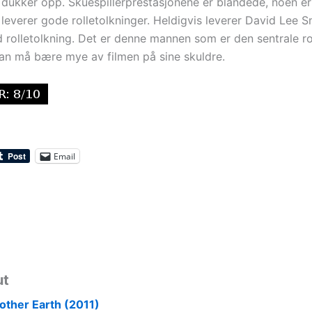
n dukker opp. Skuespillerprestasjonene er blandede, noen er
leverer gode rolletolkninger. Heldigvis leverer David Lee 
 rolletolkning. Det er denne mannen som er den sentrale rol
han må bære mye av filmen på sine skuldre.
Email
ut
other Earth (2011)