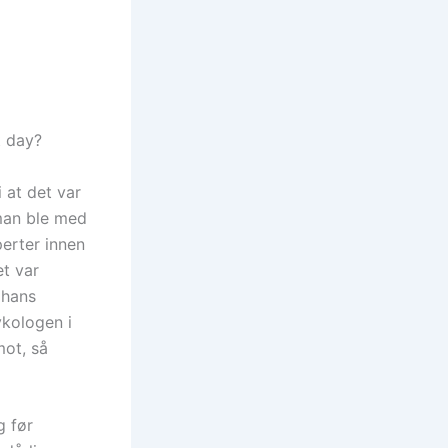
t day?
i at det var
 man ble med
perter innen
et var
 hans
ykologen i
mot, så
g før