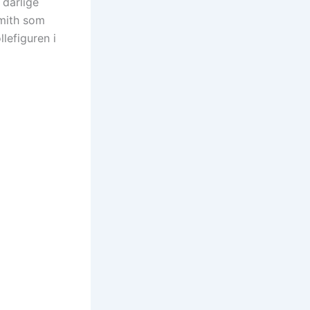
 dårlige
Smith som
lefiguren i