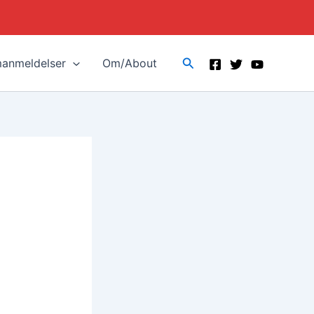
Search
manmeldelser
Om/About