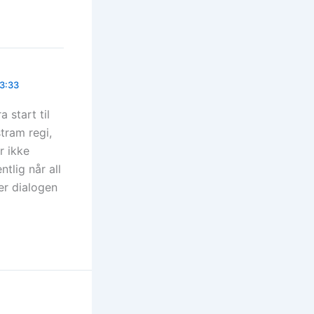
03:33
 start til
tram regi,
r ikke
tlig når all
er dialogen