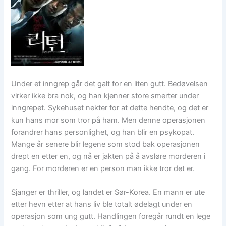
Under et inngrep går det galt for en liten gutt. Bedøvelsen
virker ikke bra nok, og han kjenner store smerter under
inngrepet. Sykehuset nekter for at dette hendte, og det er
kun hans mor som tror på ham. Men denne operasjonen
forandrer hans personlighet, og han blir en psykopat.
Mange år senere blir legene som stod bak operasjonen
drept en etter en, og nå er jakten på å avsløre morderen i
gang. For morderen er en person man ikke tror det er.
Sjanger er thriller, og landet er Sør-Korea. En mann er ute
etter hevn etter at hans liv ble totalt ødelagt under en
operasjon som ung gutt. Handlingen foregår rundt en lege