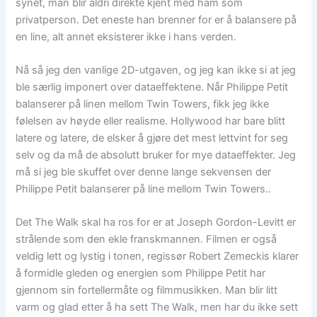
synet, man blir aldri direkte kjent med ham som
privatperson. Det eneste han brenner for er å balansere på
en line, alt annet eksisterer ikke i hans verden.
Nå så jeg den vanlige 2D-utgaven, og jeg kan ikke si at jeg
ble særlig imponert over dataeffektene. Når Philippe Petit
balanserer på linen mellom Twin Towers, fikk jeg ikke
følelsen av høyde eller realisme. Hollywood har bare blitt
latere og latere, de elsker å gjøre det mest lettvint for seg
selv og da må de absolutt bruker for mye dataeffekter. Jeg
må si jeg ble skuffet over denne lange sekvensen der
Philippe Petit balanserer på line mellom Twin Towers..
Det The Walk skal ha ros for er at Joseph Gordon-Levitt er
strålende som den ekle franskmannen. Filmen er også
veldig lett og lystig i tonen, regissør Robert Zemeckis klarer
å formidle gleden og energien som Philippe Petit har
gjennom sin fortellermåte og filmmusikken. Man blir litt
varm og glad etter å ha sett The Walk, men har du ikke sett