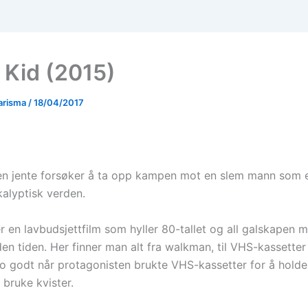
 Kid (2015)
arisma
/
18/04/2017
en jente forsøker å ta opp kampen mot en slem mann som e
alyptisk verden.
 en lavbudsjettfilm som hyller 80-tallet og all galskapen ma
den tiden. Her finner man alt fra walkman, til VHS-kassette
 lo godt når protagonisten brukte VHS-kassetter for å hold
 bruke kvister.