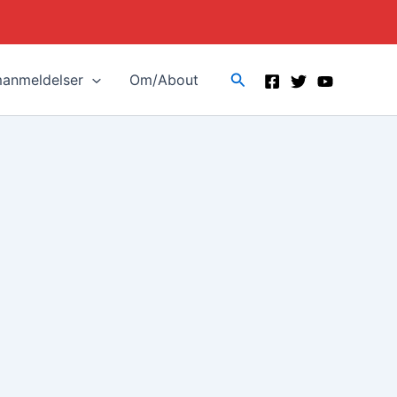
Search
manmeldelser
Om/About