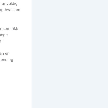
 er veldig
t og hva som
er som fikk
mange
l!
an er
etene og