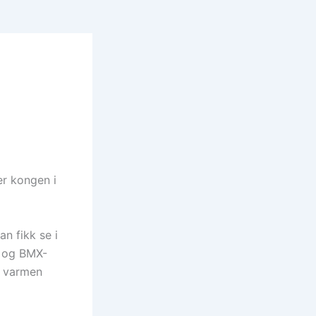
r kongen i
n fikk se i
r og BMX-
e varmen