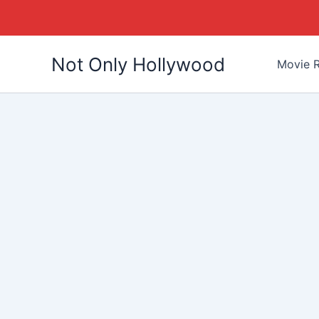
Skip
Not Only Hollywood
to
Movie R
content