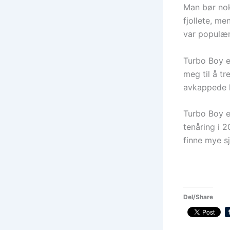
Man bør nok 
fjollete, me
var populær
Turbo Boy e
meg til å t
avkappede k
Turbo Boy er
tenåring i 
finne mye s
Del/Share