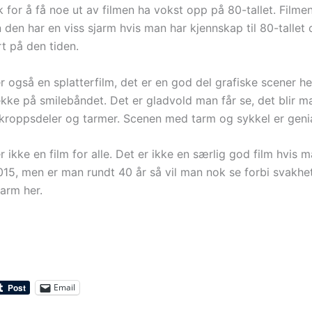
for å få noe ut av filmen ha vokst opp på 80-tallet. Filmen
n den har en viss sjarm hvis man har kjennskap til 80-talle
t på den tiden.
r også en splatterfilm, det er en god del grafiske scener h
rekke på smilebåndet. Det er gladvold man får se, det blir 
roppsdeler og tarmer. Scenen med tarm og sykkel er genia
 ikke en film for alle. Det er ikke en særlig god film hvis m
2015, men er man rundt 40 år så vil man nok se forbi svakh
jarm her.
Email