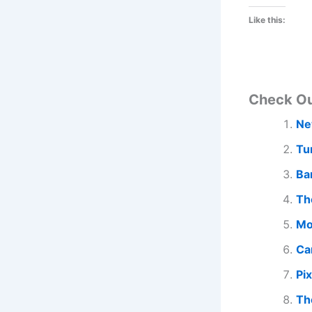
Like this:
Check O
Ne
Tu
Ba
Th
Mo
Ca
Pi
Th