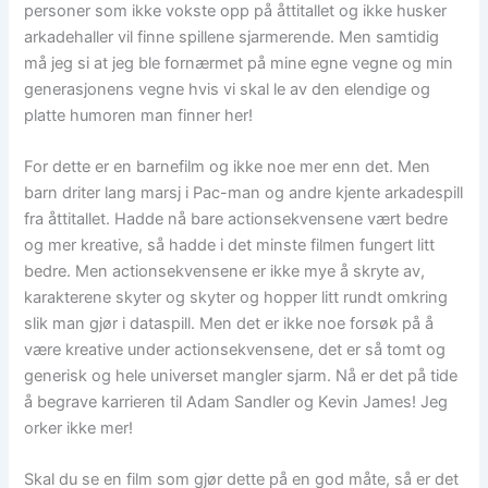
personer som ikke vokste opp på åttitallet og ikke husker
arkadehaller vil finne spillene sjarmerende. Men samtidig
må jeg si at jeg ble fornærmet på mine egne vegne og min
generasjonens vegne hvis vi skal le av den elendige og
platte humoren man finner her!
For dette er en barnefilm og ikke noe mer enn det. Men
barn driter lang marsj i Pac-man og andre kjente arkadespill
fra åttitallet. Hadde nå bare actionsekvensene vært bedre
og mer kreative, så hadde i det minste filmen fungert litt
bedre. Men actionsekvensene er ikke mye å skryte av,
karakterene skyter og skyter og hopper litt rundt omkring
slik man gjør i dataspill. Men det er ikke noe forsøk på å
være kreative under actionsekvensene, det er så tomt og
generisk og hele universet mangler sjarm. Nå er det på tide
å begrave karrieren til Adam Sandler og Kevin James! Jeg
orker ikke mer!
Skal du se en film som gjør dette på en god måte, så er det