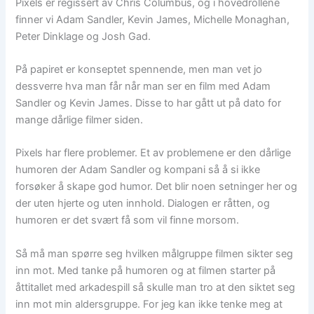
Pixels er regissert av Chris Columbus, og i hovedrollene
finner vi Adam Sandler, Kevin James, Michelle Monaghan,
Peter Dinklage og Josh Gad.
På papiret er konseptet spennende, men man vet jo
dessverre hva man får når man ser en film med Adam
Sandler og Kevin James. Disse to har gått ut på dato for
mange dårlige filmer siden.
Pixels har flere problemer. Et av problemene er den dårlige
humoren der Adam Sandler og kompani så å si ikke
forsøker å skape god humor. Det blir noen setninger her og
der uten hjerte og uten innhold. Dialogen er råtten, og
humoren er det svært få som vil finne morsom.
Så må man spørre seg hvilken målgruppe filmen sikter seg
inn mot. Med tanke på humoren og at filmen starter på
åttitallet med arkadespill så skulle man tro at den siktet seg
inn mot min aldersgruppe. For jeg kan ikke tenke meg at