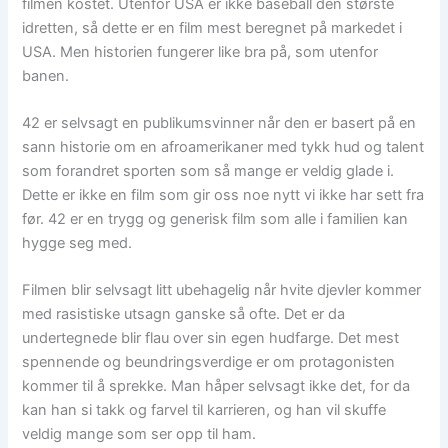
filmen kostet. Utenfor USA er ikke baseball den største
idretten, så dette er en film mest beregnet på markedet i
USA. Men historien fungerer like bra på, som utenfor
banen.
42 er selvsagt en publikumsvinner når den er basert på en
sann historie om en afroamerikaner med tykk hud og talent
som forandret sporten som så mange er veldig glade i.
Dette er ikke en film som gir oss noe nytt vi ikke har sett fra
før. 42 er en trygg og generisk film som alle i familien kan
hygge seg med.
Filmen blir selvsagt litt ubehagelig når hvite djevler kommer
med rasistiske utsagn ganske så ofte. Det er da
undertegnede blir flau over sin egen hudfarge. Det mest
spennende og beundringsverdige er om protagonisten
kommer til å sprekke. Man håper selvsagt ikke det, for da
kan han si takk og farvel til karrieren, og han vil skuffe
veldig mange som ser opp til ham.