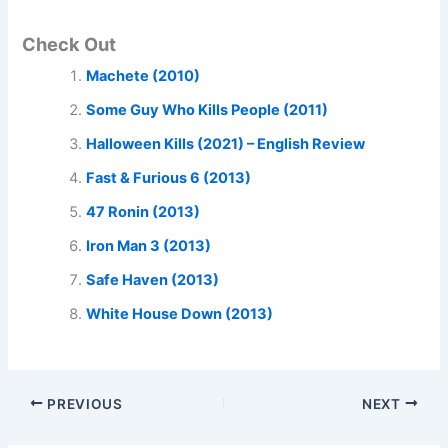
Check Out
Machete (2010)
Some Guy Who Kills People (2011)
Halloween Kills (2021) – English Review
Fast & Furious 6 (2013)
47 Ronin (2013)
Iron Man 3 (2013)
Safe Haven (2013)
White House Down (2013)
PREVIOUS
NEXT