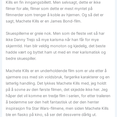
Kills en fin inngangsbillett. Men selvsagt, dette er ikke
filmer for alle, filmer som dette er mest myntet på
filmnerder som trenger å koble av hjernen. Og så det er
sagt, Machete Kills er en James Bond-film.
Skuespillerne er greie nok. Men som de fleste vet så har
ikke Danny Trejo så mye karisma når han får for mye
skjermtid. Han blir veldig monoton og kjedelig, det beste
hadde vært og byttet ham ut med en mer karismatisk og
bedre skuespiller.
Machete Kills er en underholdende film som er ute etter å
sjarmere oss med sin voldsbruk, fargerike karakterer og en
latterlig handling. Det lykkes Machete Kills med, jeg holdt
på å sovne av den første filmen, det skjedde ikke her. Jeg
håper det vil komme en tredje film i serien, for etter traileren
å bedømme ser den helt fantastisk ut der den henter
inspirasjon fra Star Wars-filmene, men siden Machete Kills
ble en fiasko på kino, så ser det dessverre dårlig ut.