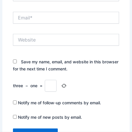
Email*
Website
Save my name, email, and website in this browser
for the next time I comment.
three
−
one
=
Notify me of follow-up comments by email.
Notify me of new posts by email.