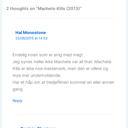
2 thoughts on “Machete Kills (2013)”
Hal Monostone
23/06/2015 at 14:53
Endelig noen som er enig med meg!
Jeg synes heller ikke Machete var all that. Machete
Kills er ikke noe mesterverk, men den er villere og
mye mer underholdende.
Har et håp om at tredjefilmen kommer en eller annen
gang.
Reply