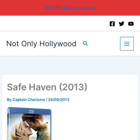
Visit YouTube channel
Skip
to
content
Not Only Hollywood
Search
Safe Haven (2013)
By
Captain Charisma
/
24/08/2013