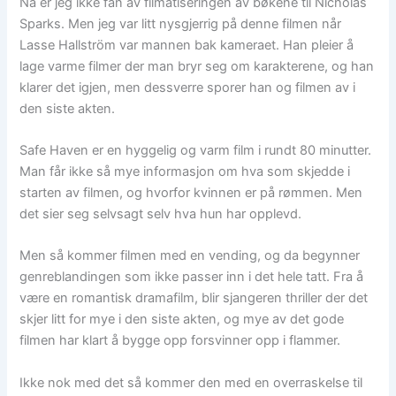
Nå er jeg ikke fan av filmatiseringen av bøkene til Nicholas
Sparks. Men jeg var litt nysgjerrig på denne filmen når
Lasse Hallström var mannen bak kameraet. Han pleier å
lage varme filmer der man bryr seg om karakterene, og han
klarer det igjen, men dessverre sporer han og filmen av i
den siste akten.
Safe Haven er en hyggelig og varm film i rundt 80 minutter.
Man får ikke så mye informasjon om hva som skjedde i
starten av filmen, og hvorfor kvinnen er på rømmen. Men
det sier seg selvsagt selv hva hun har opplevd.
Men så kommer filmen med en vending, og da begynner
genreblandingen som ikke passer inn i det hele tatt. Fra å
være en romantisk dramafilm, blir sjangeren thriller der det
skjer litt for mye i den siste akten, og mye av det gode
filmen har klart å bygge opp forsvinner opp i flammer.
Ikke nok med det så kommer den med en overraskelse til