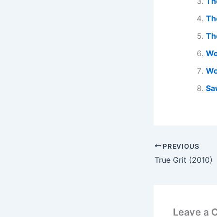
Th
Th
Th
Wo
Wo
Sa
PREVIOUS
True Grit (2010)
Leave a