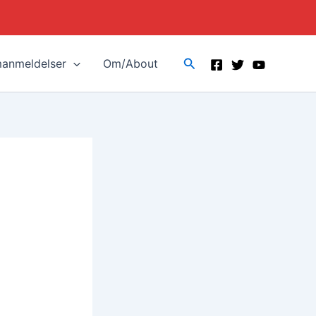
Search
manmeldelser
Om/About