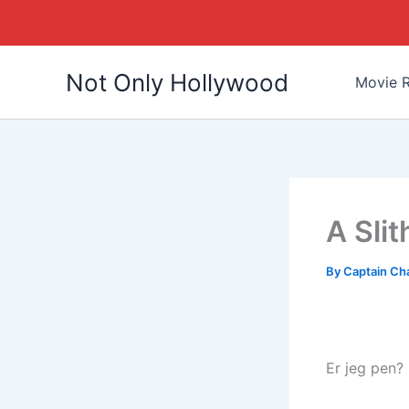
Skip
Not Only Hollywood
to
Movie R
content
A Sli
By
Captain Ch
Er jeg pen?