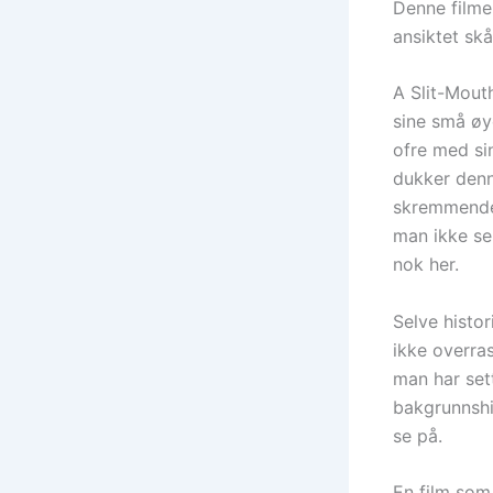
Denne filme
ansiktet skå
A Slit-Mout
sine små øye
ofre med sin
dukker denn
skremmende,
man ikke ser
nok her.
Selve histor
ikke overra
man har set
bakgrunnshi
se på.
En film som