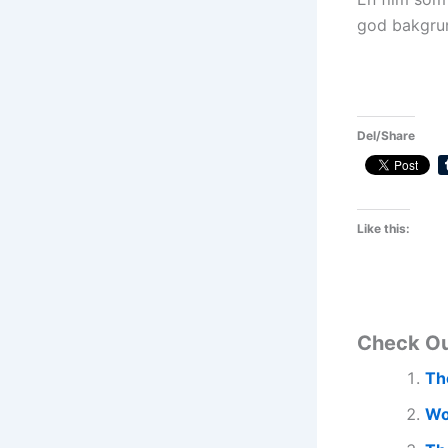
god bakgrunn
Del/Share
Like this:
Check O
Th
Wo