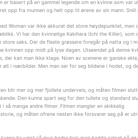
n er basert på en gammel legende om en kvinne som var ut
ret opp fra munnen og helt opp til ørene av sin mann. Snill
hed Woman var ikke akkurat det store høydepunktet, men 
blikk. Vi har den kvinnelige Kakihara (Ichi the Killer), som 
 store saks. Der de fleste grøssere foregår på natta og i m
e kvinnen opp midt på lyse dagen. Utseendet på denne kv
 der kan man ikke klage. Noen av scenene er ganske ekle
 alt i nærbilder. Men man ser for seg bildene i hodet, og d
ien blir mer og mer fjollete underveis, og måten filmen slut
skende. Den kunne spart seg for den tullete og standard sl
t i så mange andre filmer. Filmen mangler en skikkelig
storie, og måten ofrene nesten ikke forsvarer seg på er utr
 kunne ha vært så mye bedre hvis man hadde satset på en 