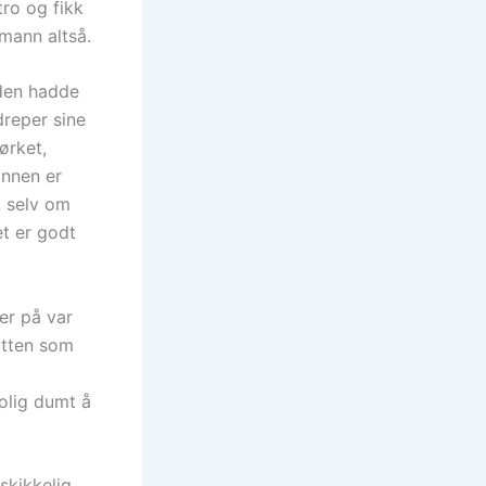
ro og fikk
 mann altså.
den hadde
dreper sine
ørket,
innen er
, selv om
et er godt
ter på var
utten som
olig dumt å
skikkelig