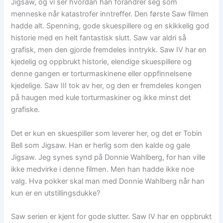
Jigsaw, og vi ser hvordan han forandrer seg som
menneske når katastrofer inntreffer. Den første Saw filmen
hadde alt. Spenning, gode skuespillere og en skikkelig god
historie med en helt fantastisk slutt. Saw var aldri så
grafisk, men den gjorde fremdeles inntrykk. Saw IV har en
kjedelig og oppbrukt historie, elendige skuespillere og
denne gangen er torturmaskinene eller oppfinnelsene
kjedelige. Saw III tok av her, og den er fremdeles kongen
på haugen med kule torturmaskiner og ikke minst det
grafiske.
Det er kun en skuespiller som leverer her, og det er Tobin
Bell som Jigsaw. Han er herlig som den kalde og gale
Jigsaw. Jeg synes synd på Donnie Wahlberg, for han ville
ikke medvirke i denne filmen. Men han hadde ikke noe
valg. Hva pokker skal man med Donnie Wahlberg når han
kun er en utstillingsdukke?
Saw serien er kjent for gode slutter. Saw IV har en oppbrukt