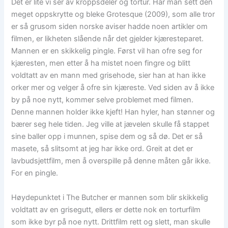
Det er lite vi ser av kroppsdeler og tortur. Har man sett den
meget oppskrytte og bleke Grotesque (2009), som alle tror
er så grusom siden norske aviser hadde noen artikler om
filmen, er likheten slående når det gjelder kjæresteparet.
Mannen er en skikkelig pingle. Først vil han ofre seg for
kjæresten, men etter å ha mistet noen fingre og blitt
voldtatt av en mann med grisehode, sier han at han ikke
orker mer og velger å ofre sin kjæreste. Ved siden av å ikke
by på noe nytt, kommer selve problemet med filmen.
Denne mannen holder ikke kjeft! Han hyler, han stønner og
bærer seg hele tiden. Jeg ville at jævelen skulle få stappet
sine baller opp i munnen, spise dem og så dø. Det er så
masete, så slitsomt at jeg har ikke ord. Greit at det er
lavbudsjettfilm, men å overspille på denne måten går ikke.
For en pingle.
Høydepunktet i The Butcher er mannen som blir skikkelig
voldtatt av en grisegutt, ellers er dette nok en torturfilm
som ikke byr på noe nytt. Drittfilm rett og slett, man skulle