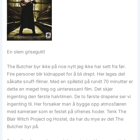
En slem grisegutt!
The Butcher byr ikke på noe nytt jeg ikke har sett fra før.
Fire personer blir kidnappet for å bli drept. Her lages det
såkalte snuff-filmer. Med en spilletid på rundt 70 minutter er
dette en meget treg og uinteressant film. Det skjer
ingenting den første halvtimen. De to første drapene ser vi
ingenting til. Her forsøker man å bygge opp atmosfæren
med kameraer som er festet på ofrenes hoder. Tenk The
Blair Witch Project og Hostel, da har du mye av det The
Butcher byr på.