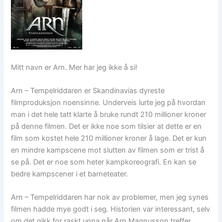
Mitt navn er Arn. Mer har jeg ikke å si!
Arn – Tempelriddaren er Skandinavias dyreste
filmproduksjon noensinne. Underveis lurte jeg på hvordan
man i det hele tatt klarte å bruke rundt 210 millioner kroner
på denne filmen. Det er ikke noe som tilsier at dette er en
film som kostet hele 210 millioner kroner å lage. Det er kun
en mindre kampscene mot slutten av filmen som er trist å
se på. Det er noe som heter kampkoreografi. En kan se
bedre kampscener i et barneteater.
Arn – Tempelriddaren har nok av problemer, men jeg synes
filmen hadde mye godt i seg. Historien var interessant, selv
om det gikk for raskt unna når Arn Magnusson treffer