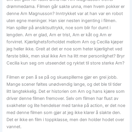
drømmedama. Filmen går sakte unna, men hvem pokker er
denne Arn Magnusson? Inntrykket var at han var en robot
uten egne meninger. Han sier nesten ingenting i filmen.
Han spiller på ansiktsuttrykk, noe som blir for dumt i
lengden. Arn er glad, Arn er trist, Arn er kåt og Arn er
forvirret. Kjærlighetsforholdet mellom Arn og Cecilia kjøper
jeg heller ikke. Greit at det er noe som heter kjærlighet ved
første blikk, men skal ikke Arn ha litt mer personlighet? Bryr
Cecilia kun seg om utseendet og ryktet til store sterke Arn?
Filmen er pen å se på og skuespillerne gjør en grei jobb.
Mange scener føltes unødvendig lange, og det ble til tider
litt langtekkelig. Det er historien om Arn og hans kjære som
driver denne filmen fremover. Selv om filmen har flust av
svakheter og lite hendelser med tanke på action, er det noe
med denne filmen som gjør at jeg ikke klarer å slakte den.
Det er ikke en film i toppklasse, men den holder hodet over
vannet.